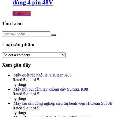
dùng 4 pin 48V
Read more
Tìm kiếm
Loại sản phẩm
Xem gần đây
Máy quét rác ngồi lái HiClean A88
Rated
5
out of 5
by dmgt
Máy hút bụi cầm tay không dây Sumika K88
Rated
5
out of 5
by dmgt
Máy lau sàn công nghiệp siêu thị bệnh viện HiClean S530B
Rated
5
out of 5
by dmgt