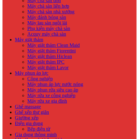
Máy chà sàn đơn
Máy chà sàn liên hợp
Máy chà sàn nhà xưởng
Máy đánh bóng sàn
Máy lau sàn ngồi lái
Phụ kiện máy chà sàn
Acquy máy chà sàn
Máy giặt thảm
Máy giặt thảm Clean Maid
Máy giặt thảm Fiorentini
Máy giặt thảm Hiclean
Máy giặt thảm IPC
Máy giặt thảm Lavor
Máy phun áp lực
Công nghiệp
Máy phun áp lực nước nóng
Máy phun rửa siêu cao áp
Máy rửa xe công nghiệp
Máy rửa xe gia đình
Ghế massage
Ghế xếp thư giãn
Giường xếp
Điện gia dụng
Bếp điện từ
Gia dụng thông minh