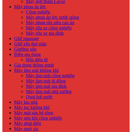
Máy giặt thảm Lavor
Máy phun áp lực
Công nghiệp
Máy phun áp lực nước nóng
Máy phun rửa siêu cao áp
Máy rửa xe công nghiệp
Máy rửa xe gia đình
Ghế massage
Ghế xếp thư giãn
Giường xếp
Điện gia dụng
Bếp điện từ
Gia dụng thông minh
Máy làm mát không khí
Máy làm mát công nghiệp
Máy làm mát di động
Máy làm mát gia đình
Máy làm mát nhà xưởng
Quạt hơi nước
Máy lau nhà
Máy lọc không khí
Máy mài sàn bê tông
Máy nén khí công nghiệp
Máy phát điện
Máy quét rác