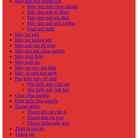
Máy làm mát không khí
Máy làm mát công nghiệp
Máy làm mát di động
Máy làm mát gia đình
Máy làm mát nhà xưởng
Quạt hơi nước
Máy lau nhà
Máy lọc không khí
Máy mài sàn bê tông
Máy nén khí công nghiệp
Máy phát điện
Máy quét rác
Máy tạo oxy gia đình
Máy vệ sinh hơi nước
Phụ kiện máy vệ sinh
Phụ kiện máy chà sàn
Phụ kiện máy hút bụi
Quạt công nghiệp
Quạt thổi công nghiệp
Thang nhôm
Thang đôi rút chữ A
Thang đơn rút gọn
Thang nhôm gấp gọn
Thiết bị bảo hộ
Thùng rác