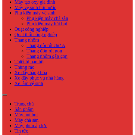
Máy tạo oxy gia đình
Máy vệ sinh hơi nước
Phụ kiện máy vệ sinh
Phụ kiện máy chà sàn
Phụ kiện máy hút bụi
Quạt công nghiệp
Quạt thổi công nghiệp
Thang nhôm
Thang đôi rút chữ A
Thang đơn rút gọn
Thang nhôm gấp gọn
Thiết bị bảo hộ
Thùng rác
Xe đẩy hàng hóa
Xe đẩy phục vụ nhà hàng
Xe làm vệ sinh
Trang chủ
Sản phẩm
Máy hút bụi
Máy chà sàn
Máy phun áp lực
Tin tức