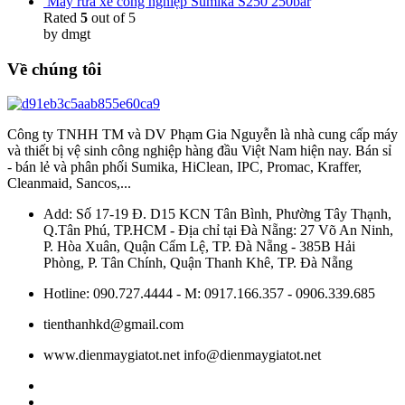
Máy rửa xe công nghiệp Sumika S250 250bar
Rated
5
out of 5
by dmgt
Về chúng tôi
Công ty TNHH TM và DV Phạm Gia Nguyễn là nhà cung cấp máy
và thiết bị vệ sinh công nghiệp hàng đầu Việt Nam hiện nay. Bán sỉ
- bán lẻ và phân phối Sumika, HiClean, IPC, Promac, Kraffer,
Cleanmaid, Sancos,...
Add: Số 17-19 Đ. D15 KCN Tân Bình, Phường Tây Thạnh,
Q.Tân Phú, TP.HCM - Địa chỉ tại Đà Nẵng: 27 Võ An Ninh,
P. Hòa Xuân, Quận Cẩm Lệ, TP. Đà Nẵng - 385B Hải
Phòng, P. Tân Chính, Quận Thanh Khê, TP. Đà Nẵng
Hotline: 090.727.4444 - M: 0917.166.357 - 0906.339.685
tienthanhkd@gmail.com
www.dienmaygiatot.net info@dienmaygiatot.net