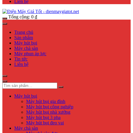
Liên hệ
Tổng cộng:
0
₫
Trang chủ
Sản phẩm
Máy hút bụi
Máy chà sàn
Máy phun áp lực
Tin tức
Liên hệ
Máy hút bụi
Máy hút bụi gia đình
Máy hút bụi công nghiệp
Máy hút bụi nhà xưởng
Máy hút bụi 3 pha
Máy hút bụi đeo vai
Máy chà sàn