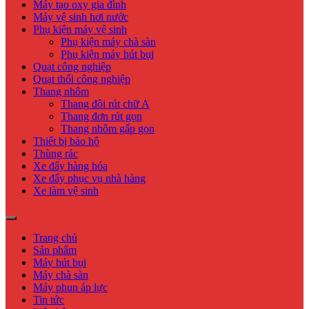
Máy tạo oxy gia đình
Máy vệ sinh hơi nước
Phụ kiện máy vệ sinh
Phụ kiện máy chà sàn
Phụ kiện máy hút bụi
Quạt công nghiệp
Quạt thổi công nghiệp
Thang nhôm
Thang đôi rút chữ A
Thang đơn rút gọn
Thang nhôm gấp gọn
Thiết bị bảo hộ
Thùng rác
Xe đẩy hàng hóa
Xe đẩy phục vụ nhà hàng
Xe làm vệ sinh
Trang chủ
Sản phẩm
Máy hút bụi
Máy chà sàn
Máy phun áp lực
Tin tức