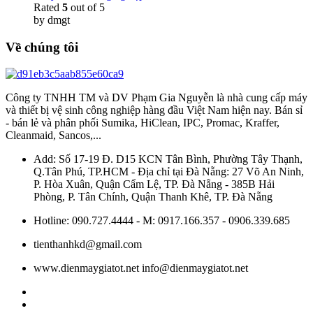
Rated
5
out of 5
by dmgt
Về chúng tôi
Công ty TNHH TM và DV Phạm Gia Nguyễn là nhà cung cấp máy
và thiết bị vệ sinh công nghiệp hàng đầu Việt Nam hiện nay. Bán sỉ
- bán lẻ và phân phối Sumika, HiClean, IPC, Promac, Kraffer,
Cleanmaid, Sancos,...
Add: Số 17-19 Đ. D15 KCN Tân Bình, Phường Tây Thạnh,
Q.Tân Phú, TP.HCM - Địa chỉ tại Đà Nẵng: 27 Võ An Ninh,
P. Hòa Xuân, Quận Cẩm Lệ, TP. Đà Nẵng - 385B Hải
Phòng, P. Tân Chính, Quận Thanh Khê, TP. Đà Nẵng
Hotline: 090.727.4444 - M: 0917.166.357 - 0906.339.685
tienthanhkd@gmail.com
www.dienmaygiatot.net info@dienmaygiatot.net