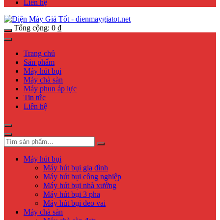
Liên hệ
Tổng cộng:
0
₫
Trang chủ
Sản phẩm
Máy hút bụi
Máy chà sàn
Máy phun áp lực
Tin tức
Liên hệ
Máy hút bụi
Máy hút bụi gia đình
Máy hút bụi công nghiệp
Máy hút bụi nhà xưởng
Máy hút bụi 3 pha
Máy hút bụi đeo vai
Máy chà sàn