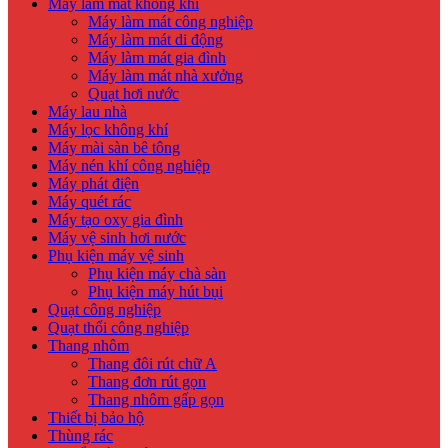
Máy làm mát không khí
Máy làm mát công nghiệp
Máy làm mát di động
Máy làm mát gia đình
Máy làm mát nhà xưởng
Quạt hơi nước
Máy lau nhà
Máy lọc không khí
Máy mài sàn bê tông
Máy nén khí công nghiệp
Máy phát điện
Máy quét rác
Máy tạo oxy gia đình
Máy vệ sinh hơi nước
Phụ kiện máy vệ sinh
Phụ kiện máy chà sàn
Phụ kiện máy hút bụi
Quạt công nghiệp
Quạt thổi công nghiệp
Thang nhôm
Thang đôi rút chữ A
Thang đơn rút gọn
Thang nhôm gấp gọn
Thiết bị bảo hộ
Thùng rác