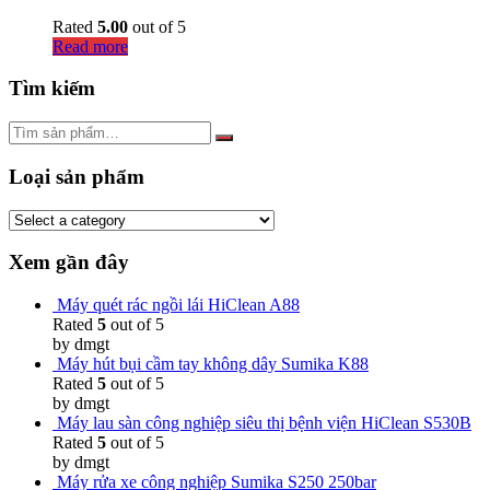
Rated
5.00
out of 5
Read more
Tìm kiếm
Loại sản phẩm
Xem gần đây
Máy quét rác ngồi lái HiClean A88
Rated
5
out of 5
by dmgt
Máy hút bụi cầm tay không dây Sumika K88
Rated
5
out of 5
by dmgt
Máy lau sàn công nghiệp siêu thị bệnh viện HiClean S530B
Rated
5
out of 5
by dmgt
Máy rửa xe công nghiệp Sumika S250 250bar