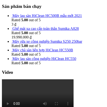
Sản phẩm bán chạy
Máy lau sàn HiClean HC500B mẫu mới 2021
Rated
5.00
out of 5
3
₫
Ghế mát xa cao cấp toàn thân Sumika A828
Rated
5.00
out of 5
19.990.000
₫
Máy rửa xe công nghiệp Sumika S250 250bar
Rated
5.00
out of 5
Máy chà sàn liên hợp HiClean HC550B
Rated
5.00
out of 5
Máy lau sàn công nghiệp HiClean HC550
Rated
5.00
out of 5
Video