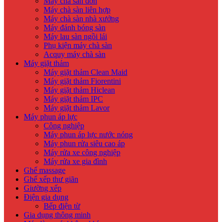
Máy chà sàn đơn
Máy chà sàn liên hợp
Máy chà sàn nhà xưởng
Máy đánh bóng sàn
Máy lau sàn ngồi lái
Phụ kiện máy chà sàn
Acquy máy chà sàn
Máy giặt thảm
Máy giặt thảm Clean Maid
Máy giặt thảm Fiorentini
Máy giặt thảm Hiclean
Máy giặt thảm IPC
Máy giặt thảm Lavor
Máy phun áp lực
Công nghiệp
Máy phun áp lực nước nóng
Máy phun rửa siêu cao áp
Máy rửa xe công nghiệp
Máy rửa xe gia đình
Ghế massage
Ghế xếp thư giãn
Giường xếp
Điện gia dụng
Bếp điện từ
Gia dụng thông minh