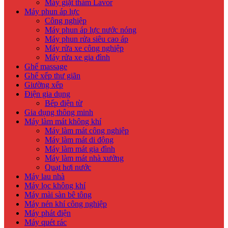
Máy giặt thảm Lavor
Máy phun áp lực
Công nghiệp
Máy phun áp lực nước nóng
Máy phun rửa siêu cao áp
Máy rửa xe công nghiệp
Máy rửa xe gia đình
Ghế massage
Ghế xếp thư giãn
Giường xếp
Điện gia dụng
Bếp điện từ
Gia dụng thông minh
Máy làm mát không khí
Máy làm mát công nghiệp
Máy làm mát di động
Máy làm mát gia đình
Máy làm mát nhà xưởng
Quạt hơi nước
Máy lau nhà
Máy lọc không khí
Máy mài sàn bê tông
Máy nén khí công nghiệp
Máy phát điện
Máy quét rác