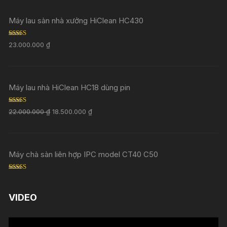
Máy lau sàn nhà xưởng HiClean HC430
Rated
5.00
23.000.000
₫
out of 5
Máy lau nhà HiClean HC18 dùng pin
Rated
5.00
22.000.000
₫
18.500.000
₫
out of 5
Máy chà sàn liên hợp IPC model CT40 C50
Rated
5.00
out of 5
VIDEO
Trình