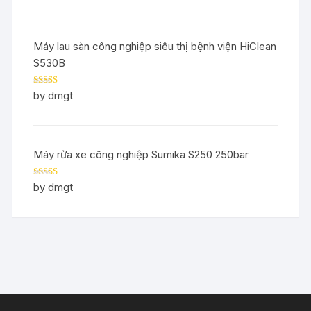
Máy lau sàn công nghiệp siêu thị bệnh viện HiClean
S530B
Rated
5
out
by dmgt
of 5
Máy rửa xe công nghiệp Sumika S250 250bar
Rated
5
out
by dmgt
of 5