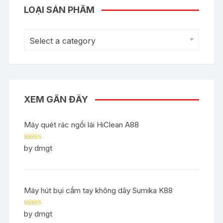
LOẠI SẢN PHẨM
Select a category
XEM GẦN ĐÂY
Máy quét rác ngồi lái HiClean A88
Rated
5
out
by dmgt
of 5
Máy hút bụi cầm tay không dây Sumika K88
Rated
5
out
by dmgt
of 5