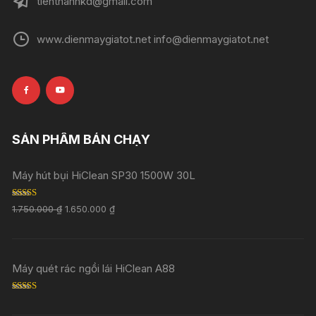
tienthanhkd@gmail.com
www.dienmaygiatot.net info@dienmaygiatot.net
SẢN PHẨM BÁN CHẠY
Máy hút bụi HiClean SP30 1500W 30L
Rated
5.00
1.750.000
₫
1.650.000
₫
out of 5
Máy quét rác ngồi lái HiClean A88
Rated
5.00
out of 5