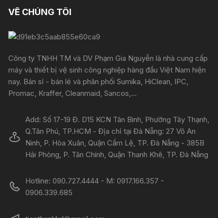
VỀ CHÚNG TÔI
Công ty TNHH TM và DV Phạm Gia Nguyễn là nhà cung cấp
máy và thiết bị vệ sinh công nghiệp hàng đầu Việt Nam hiện
nay. Bán sỉ - bán lẻ và phân phối Sumika, HiClean, IPC,
Promac, Kraffer, Cleanmaid, Sancos,...
Add: Số 17-19 Đ. D15 KCN Tân Bình, Phường Tây Thạnh,
Q.Tân Phú, TP.HCM - Địa chỉ tại Đà Nẵng: 27 Võ An
Ninh, P. Hòa Xuân, Quận Cẩm Lệ, TP. Đà Nẵng - 385B
Hải Phòng, P. Tân Chính, Quận Thanh Khê, TP. Đà Nẵng
Hotline: 090.727.4444 - M: 0917.166.357 -
0906.339.685