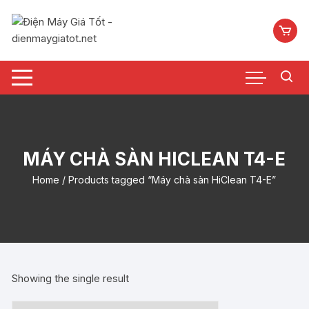
Chuyển
tới
nội
dung
MÁY CHÀ SÀN HICLEAN T4-E
Home
/ Products tagged “Máy chà sàn HiClean T4-E”
Showing the single result