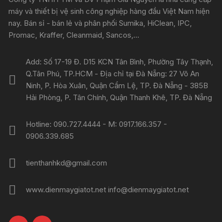
máy và thiết bị vệ sinh công nghiệp hàng đầu Việt Nam hiện
nay. Bán sỉ - bán lẻ và phân phối Sumika, HiClean, IPC,
Promac, Kraffer, Cleanmaid, Sancos,...
Add: Số 17-19 Đ. D15 KCN Tân Bình, Phường Tây Thạnh,
Q.Tân Phú, TP.HCM - Địa chỉ tại Đà Nẵng: 27 Võ An
Ninh, P. Hòa Xuân, Quận Cẩm Lệ, TP. Đà Nẵng - 385B
Hải Phòng, P. Tân Chính, Quận Thanh Khê, TP. Đà Nẵng
Hotline: 090.727.4444 - M: 0917.166.357 -
0906.339.685
tienthanhkd@gmail.com
www.dienmaygiatot.net info@dienmaygiatot.net