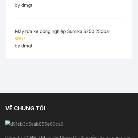
Rated
5
out
by dmgt
of 5
Máy rửa xe công nghiệp Sumika S250 250bar
Rated
5
out
by dmgt
of 5
VỀ CHÚNG TÔI
Công ty TNHH TM và DV Phạm Gia Nguyễn là nhà cung cấp