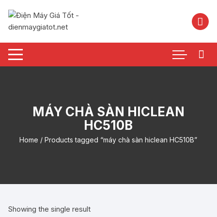
Chuyển
tới
nội
dung
MÁY CHÀ SÀN HICLEAN
HC510B
Home
/ Products tagged “máy chà sàn hiclean HC510B”
Showing the single result