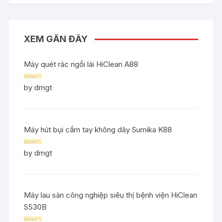
XEM GẦN ĐÂY
Máy quét rác ngồi lái HiClean A88
Rated
5
out
by dmgt
of 5
Máy hút bụi cầm tay không dây Sumika K88
Rated
5
out
by dmgt
of 5
Máy lau sàn công nghiệp siêu thị bệnh viện HiClean
S530B