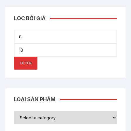
LỌC BỞI GIÁ
Min
price
Max
price
FILTER
LOẠI SẢN PHẨM