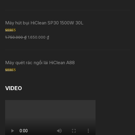
out of 5
Máy hút bụi HiClean SP30 1500W 30L
Rated
5.00
1.750.000
₫
1.650.000
₫
out of 5
Máy quét rác ngồi lái HiClean A88
Rated
5.00
out of 5
VIDEO