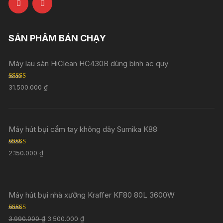
SẢN PHẨM BÁN CHẠY
Máy lau sàn HiClean HC430B dùng bình ac quy
Rated
5.00
31.500.000
₫
out of 5
Máy hút bụi cầm tay không dây Sumika K88
Rated
5.00
2.150.000
₫
out of 5
Máy hút bụi nhà xưởng Kraffer KF80 80L 3600W
Rated
5.00
3.990.000
₫
3.500.000
₫