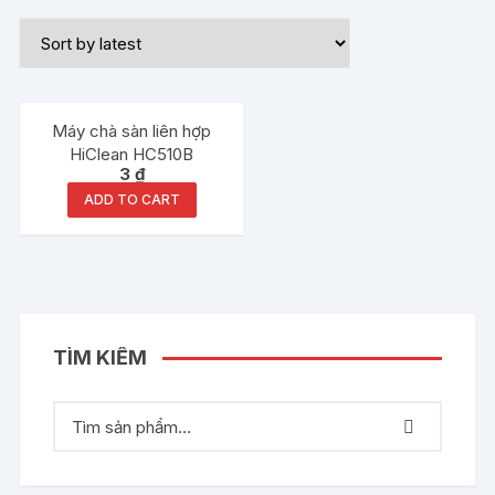
Máy chà sàn liên hợp
HiClean HC510B
3
₫
ADD TO CART
TÌM KIẾM