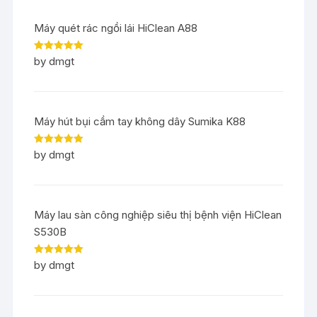
Máy quét rác ngồi lái HiClean A88
Rated
5
out
by dmgt
of 5
Máy hút bụi cầm tay không dây Sumika K88
Rated
5
out
by dmgt
of 5
Máy lau sàn công nghiệp siêu thị bệnh viện HiClean
S530B
Rated
5
out
by dmgt
of 5