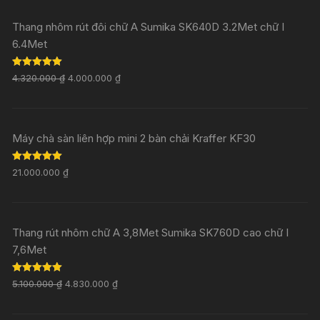
Thang nhôm rút đôi chữ A Sumika SK640D 3.2Met chữ I
6.4Met
Rated
5.00
4.320.000
₫
4.000.000
₫
out of 5
Máy chà sàn liên hợp mini 2 bàn chải Kraffer KF30
Rated
5.00
21.000.000
₫
out of 5
Thang rút nhôm chữ A 3,8Met Sumika SK760D cao chữ I
7,6Met
Rated
5.00
5.100.000
₫
4.830.000
₫
out of 5