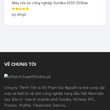
Máy rửa xe công nghiệp Sumika S250 250bar
Rated
5
out
by dmgt
of 5
VỀ CHÚNG TÔI
Công ty TNHH TM và DV Phạm Gia Nguyễn là nhà cung cấp
máy và thiết bị vệ sinh công nghiệp hàng đầu Việt Nam hiện
nay. Bán sỉ - bán lẻ và phân phối Sumika, HiClean, IPC,
Promac, Kraffer, Cleanmaid, Sancos,...