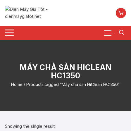
Chuyển
tới
nội
dung
MÁY CHÀ SÀN HICLEAN
HC1350
Home
/ Products tagged “Máy chà sàn HiClean HC1350”
Showing the single result