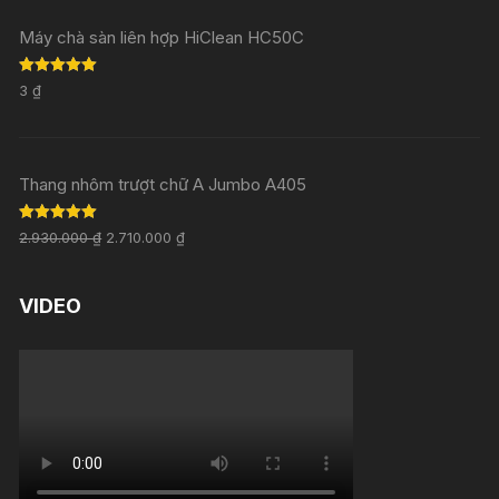
Máy chà sàn liên hợp HiClean HC50C
Rated
5.00
3
₫
out of 5
Thang nhôm trượt chữ A Jumbo A405
Rated
5.00
2.930.000
₫
2.710.000
₫
out of 5
VIDEO