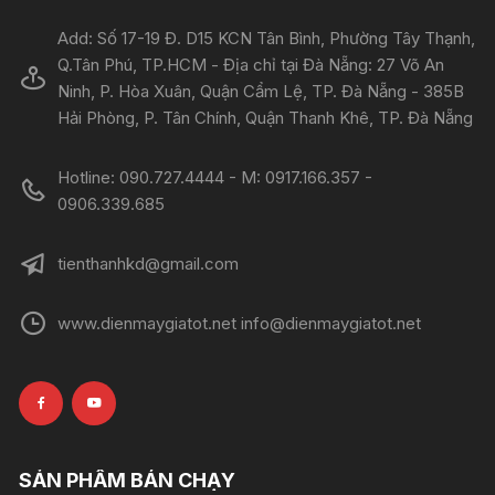
Add: Số 17-19 Đ. D15 KCN Tân Bình, Phường Tây Thạnh,
Q.Tân Phú, TP.HCM - Địa chỉ tại Đà Nẵng: 27 Võ An
Ninh, P. Hòa Xuân, Quận Cẩm Lệ, TP. Đà Nẵng - 385B
Hải Phòng, P. Tân Chính, Quận Thanh Khê, TP. Đà Nẵng
Hotline: 090.727.4444 - M: 0917.166.357 -
0906.339.685
tienthanhkd@gmail.com
www.dienmaygiatot.net info@dienmaygiatot.net
SẢN PHẨM BÁN CHẠY