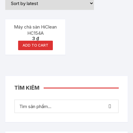
Máy chà sàn HiClean
HC154A
3
₫
ADD TO CART
TÌM KIẾM