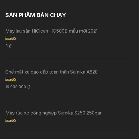
SẢN PHẨM BÁN CHẠY
Máy lau sàn HiClean HC500B mẫu mới 2021
Rated
5.00
3
₫
out of 5
Ghế mát xa cao cấp toàn thân Sumika A828
Rated
5.00
19.990.000
₫
out of 5
Máy rửa xe công nghiệp Sumika S250 250bar
Rated
5.00
out of 5