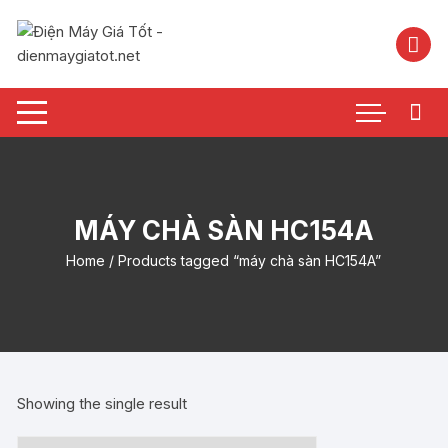
Chuyển
tới
nội
dung
MÁY CHÀ SÀN HC154A
Home
/ Products tagged “máy chà sàn HC154A”
Showing the single result