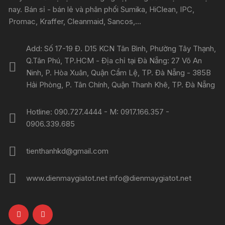
nay. Bán sỉ - bán lẻ và phân phối Sumika, HiClean, IPC,
Promac, Kraffer, Cleanmaid, Sancos,...
Add: Số 17-19 Đ. D15 KCN Tân Bình, Phường Tây Thạnh,
Q.Tân Phú, TP.HCM - Địa chỉ tại Đà Nẵng: 27 Võ An
Ninh, P. Hòa Xuân, Quận Cẩm Lệ, TP. Đà Nẵng - 385B
Hải Phòng, P. Tân Chính, Quận Thanh Khê, TP. Đà Nẵng
Hotline: 090.727.4444 - M: 0917.166.357 -
0906.339.685
tienthanhkd@gmail.com
www.dienmaygiatot.net info@dienmaygiatot.net