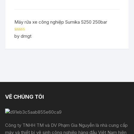
Máy rửa xe công nghiệp Sumika S250 250bar
Rated
5
out
by dmgt
of 5
VỀ CHÚNG TÔI
Công ty TNHH TM và DV Phạm Gia Nguyễn là nhà cung cấp
máy và thiết bị vệ sinh công nghiệp hàng đầu Việt Nam hiện