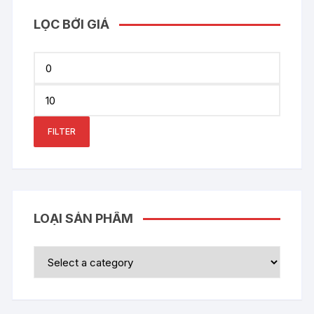
LỌC BỞI GIÁ
Min
price
Max
price
FILTER
LOẠI SẢN PHẨM