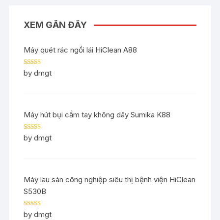
XEM GẦN ĐÂY
Máy quét rác ngồi lái HiClean A88
Rated
5
out
by dmgt
of 5
Máy hút bụi cầm tay không dây Sumika K88
Rated
5
out
by dmgt
of 5
Máy lau sàn công nghiệp siêu thị bệnh viện HiClean
S530B
Rated
5
out
by dmgt
of 5