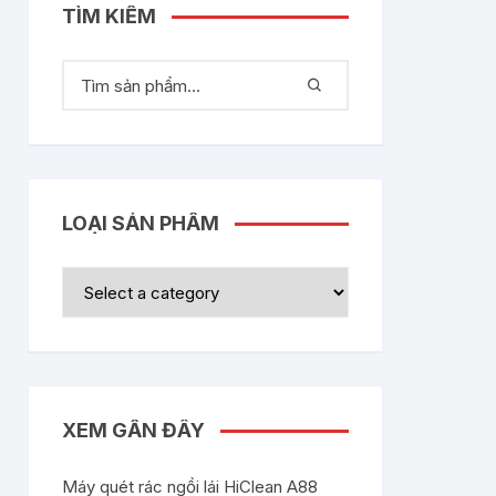
TÌM KIẾM
LOẠI SẢN PHẨM
XEM GẦN ĐÂY
Máy quét rác ngồi lái HiClean A88