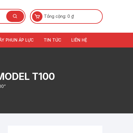
Tổng cộng:
0
₫
ÁY PHUN ÁP LỰC
TIN TỨC
LIÊN HỆ
MODEL T100
00”