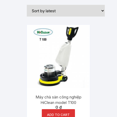
Máy chà sàn công nghiệp
HiClean model T100
0
₫
ADD TO CART