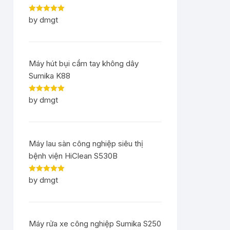
Rated
5
out
by dmgt
of 5
Máy hút bụi cầm tay không dây
Sumika K88
Rated
5
out
by dmgt
of 5
Máy lau sàn công nghiệp siêu thị
bệnh viện HiClean S530B
Rated
5
out
by dmgt
of 5
Máy rửa xe công nghiệp Sumika S250