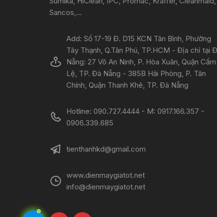
Sumika, HiClean, IPC, Promac, Kraffer, Cleanmaid,
Sancos,...
Add: Số 17-19 Đ. D15 KCN Tân Bình, Phường
Tây Thạnh, Q.Tân Phú, TP.HCM - Địa chỉ tại 
Nẵng: 27 Võ An Ninh, P. Hòa Xuân, Quận Cẩm
Lệ, TP. Đà Nẵng - 385B Hải Phòng, P. Tân
Chính, Quận Thanh Khê, TP. Đà Nẵng
Hotline: 090.727.4444 - M: 0917.166.357 -
0906.339.685
tienthanhkd@gmail.com
www.dienmaygiatot.net
info@dienmaygiatot.net