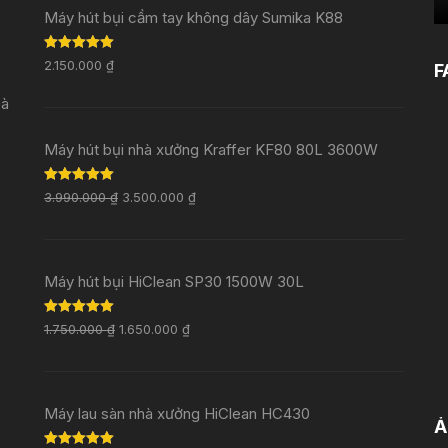
Máy hút bụi cầm tay không dây Sumika K88
Rated
5.00
2.150.000
₫
F
out of 5
Đà
Máy hút bụi nhà xưởng Kraffer KF80 80L 3600W
Rated
5.00
3.990.000
₫
3.500.000
₫
out of 5
Máy hút bụi HiClean SP30 1500W 30L
Rated
5.00
1.750.000
₫
1.650.000
₫
out of 5
Máy lau sàn nhà xưởng HiClean HC430
Ả