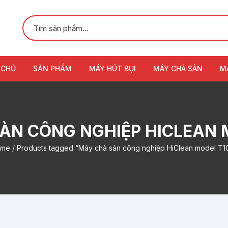
 CHỦ
SẢN PHẨM
MÁY HÚT BỤI
MÁY CHÀ SÀN
M
ÀN CÔNG NGHIỆP HICLEAN 
ome
/ Products tagged “Máy chà sàn công nghiệp HiClean model T1