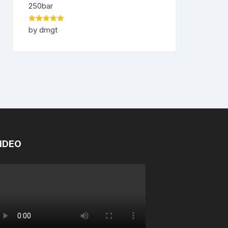
250bar
Rated
5
out
by dmgt
of 5
IDEO