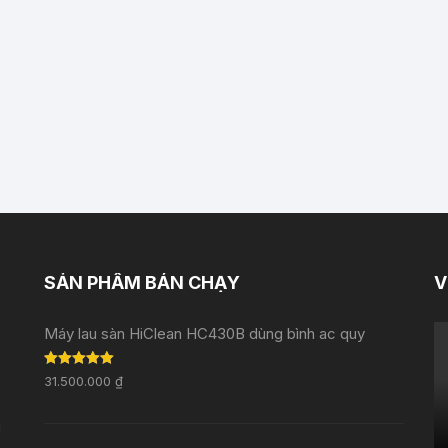
SẢN PHẨM BÁN CHẠY
V
Máy lau sàn HiClean HC430B dùng bình ac quy
Rated
5.00
31.500.000
₫
out of 5
i