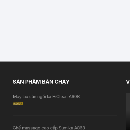
SẢN PHẨM BÁN CHẠY
V
Máy lau sàn ngồi lái HiClean A60B
Rated
5.00
out of 5
i
Ghế massage cao cấp Sumika A868