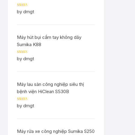
Rated
5
out
by dmgt
of 5
Máy hút bụi cầm tay không dây
Sumika K88
Rated
5
out
by dmgt
of 5
Máy lau sàn công nghiệp siêu thị
bệnh viện HiClean S530B
Rated
5
out
by dmgt
of 5
Máy rửa xe công nghiệp Sumika S250