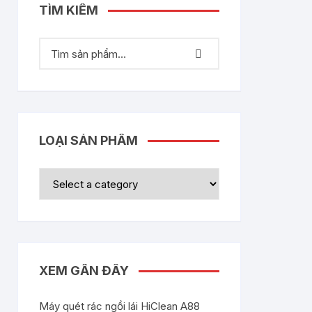
TÌM KIẾM
LOẠI SẢN PHẨM
XEM GẦN ĐÂY
Máy quét rác ngồi lái HiClean A88