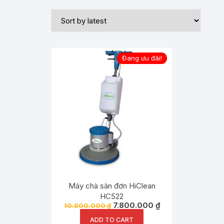
Đang ưu đãi!
Máy chà sàn đơn HiClean
HC522
7.800.000
₫
10.800.000
₫
ADD TO CART