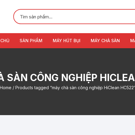
 CHỦ
SẢN PHẨM
MÁY HÚT BỤI
MÁY CHÀ SÀN
M
 SÀN CÔNG NGHIỆP HICLE
Home
/ Products tagged “máy chà sàn công nghiệp HiClean HC522