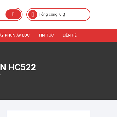
Tổng cộng:
0
₫
ÁY PHUN ÁP LỰC
TIN TỨC
LIÊN HỆ
AN HC522
”