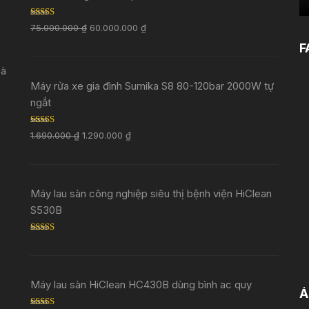
Rated
5.00
75.000.000
₫
60.000.000
₫
out of 5
F
Đà
Máy rửa xe gia đình Sumika S8 80-120bar 2000W tự
ngắt
Rated
5.00
1.690.000
₫
1.290.000
₫
out of 5
Máy lau sàn công nghiệp siêu thị bệnh viện HiClean
S530B
Rated
5.00
out of 5
Máy lau sàn HiClean HC430B dùng bình ac quy
Ả