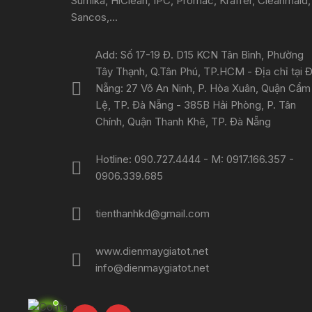
Sumika, HiClean, IPC, Promac, Kraffer, Cleanmaid,
Sancos,...
Add: Số 17-19 Đ. D15 KCN Tân Bình, Phường
Tây Thạnh, Q.Tân Phú, TP.HCM - Địa chỉ tại 
Nẵng: 27 Võ An Ninh, P. Hòa Xuân, Quận Cẩm
Lệ, TP. Đà Nẵng - 385B Hải Phòng, P. Tân
Chính, Quận Thanh Khê, TP. Đà Nẵng
Hotline: 090.727.4444 - M: 0917.166.357 -
0906.339.685
tienthanhkd@gmail.com
www.dienmaygiatot.net
info@dienmaygiatot.net