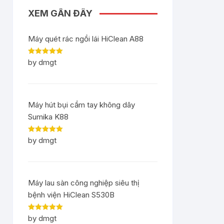
XEM GẦN ĐÂY
Máy quét rác ngồi lái HiClean A88
Rated
5
out
by dmgt
of 5
Máy hút bụi cầm tay không dây
Sumika K88
Rated
5
out
by dmgt
of 5
Máy lau sàn công nghiệp siêu thị
bệnh viện HiClean S530B
Rated
5
out
by dmgt
of 5