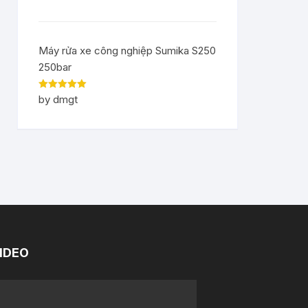
Máy rửa xe công nghiệp Sumika S250
250bar
Rated
5
out
by dmgt
of 5
IDEO