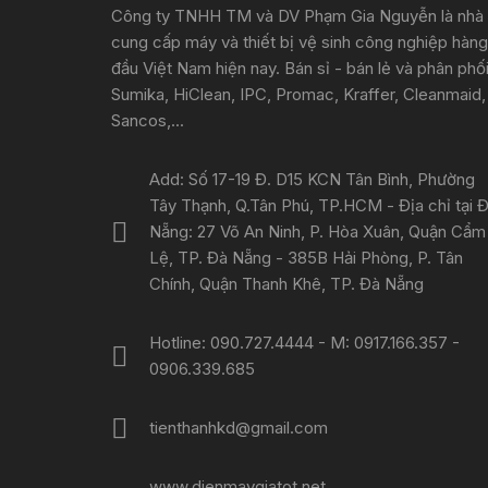
Công ty TNHH TM và DV Phạm Gia Nguyễn là nhà
cung cấp máy và thiết bị vệ sinh công nghiệp hàng
đầu Việt Nam hiện nay. Bán sỉ - bán lẻ và phân phố
Sumika, HiClean, IPC, Promac, Kraffer, Cleanmaid,
Sancos,...
Add: Số 17-19 Đ. D15 KCN Tân Bình, Phường
Tây Thạnh, Q.Tân Phú, TP.HCM - Địa chỉ tại 
Nẵng: 27 Võ An Ninh, P. Hòa Xuân, Quận Cẩm
Lệ, TP. Đà Nẵng - 385B Hải Phòng, P. Tân
Chính, Quận Thanh Khê, TP. Đà Nẵng
Hotline: 090.727.4444 - M: 0917.166.357 -
0906.339.685
tienthanhkd@gmail.com
www.dienmaygiatot.net