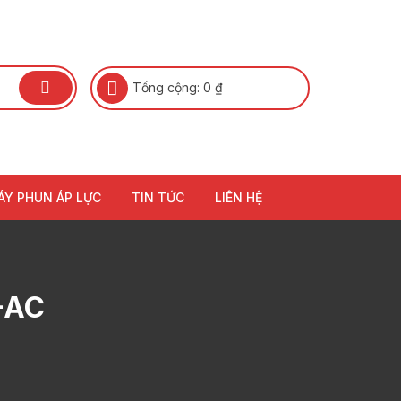
Tổng cộng:
0
₫
ÁY PHUN ÁP LỰC
TIN TỨC
LIÊN HỆ
-AC