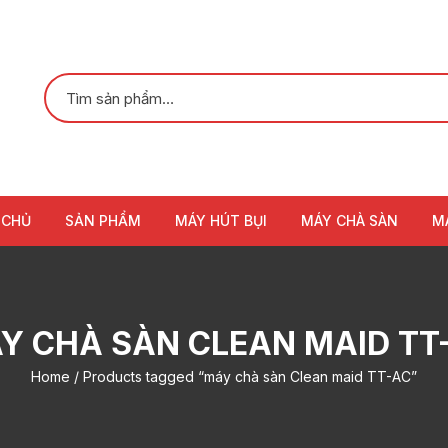
 CHỦ
SẢN PHẨM
MÁY HÚT BỤI
MÁY CHÀ SÀN
M
Y CHÀ SÀN CLEAN MAID TT
Home
/ Products tagged “máy chà sàn Clean maid TT-AC”