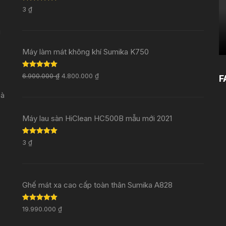
Rated
5.00
3
₫
out of 5
i
Máy làm mát không khí Sumika K750
Rated
5.00
6.900.000
₫
4.800.000
₫
F
out of 5
Đà
Máy lau sàn HiClean HC500B mẫu mới 2021
Rated
5.00
3
₫
out of 5
Ghế mát xa cao cấp toàn thân Sumika A828
Rated
5.00
19.990.000
₫
out of 5