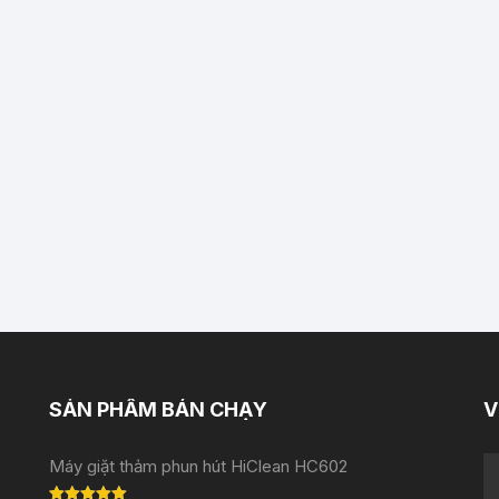
SẢN PHẨM BÁN CHẠY
V
Máy giặt thảm phun hút HiClean HC602