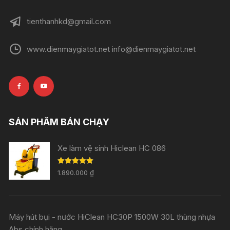
tienthanhkd@gmail.com
www.dienmaygiatot.net info@dienmaygiatot.net
SẢN PHẨM BÁN CHẠY
Xe làm vệ sinh Hiclean HC 086
Rated
5.00
1.890.000
₫
out of 5
Máy hút bụi - nước HiClean HC30P 1500W 30L thùng nhựa
Abs chính hãng