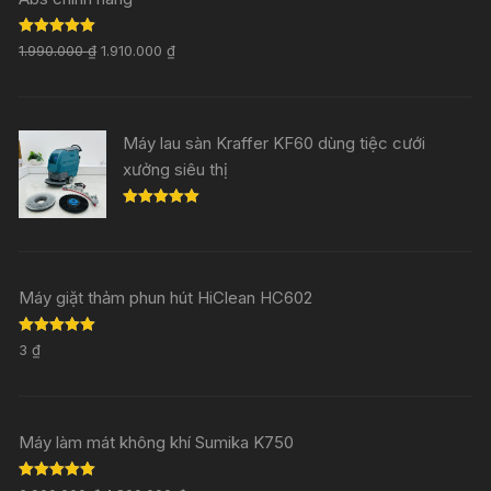
Rated
5.00
1.990.000
₫
1.910.000
₫
out of 5
Máy lau sàn Kraffer KF60 dùng tiệc cưới
xưởng siêu thị
Rated
5.00
out of 5
Máy giặt thảm phun hút HiClean HC602
Rated
5.00
3
₫
out of 5
Máy làm mát không khí Sumika K750
Rated
5.00