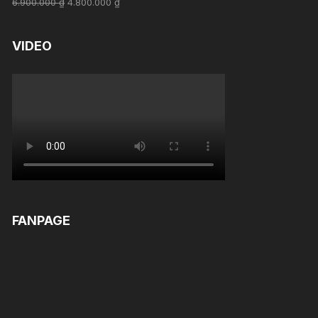
6.900.000
₫
4.800.000
₫
out of 5
VIDEO
FANPAGE