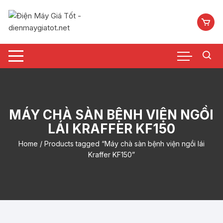
Chuyển
tới
nội
dung
MÁY CHÀ SÀN BỆNH VIỆN NGỒI
LÁI KRAFFER KF150
Home
/ Products tagged “Máy chà sàn bệnh viện ngồi lái
Kraffer KF150”