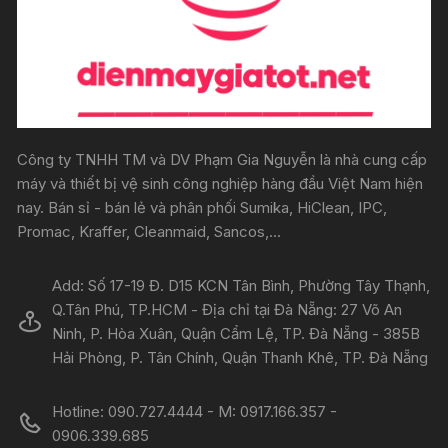
Công ty TNHH TM và DV Phạm Gia Nguyễn là nhà cung cấp
máy và thiết bị vệ sinh công nghiệp hàng đầu Việt Nam hiện
nay. Bán sỉ - bán lẻ và phân phối Sumika, HiClean, IPC,
Promac, Kraffer, Cleanmaid, Sancos,...
Add: Số 17-19 Đ. D15 KCN Tân Bình, Phường Tây Thạnh,
Q.Tân Phú, TP.HCM - Địa chỉ tại Đà Nẵng: 27 Võ An
Ninh, P. Hòa Xuân, Quận Cẩm Lệ, TP. Đà Nẵng - 385B
Hải Phòng, P. Tân Chính, Quận Thanh Khê, TP. Đà Nẵng
Hotline: 090.727.4444 - M: 0917.166.357 -
0906.339.685