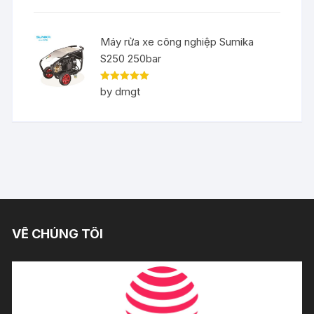
Máy rửa xe công nghiệp Sumika
S250 250bar
Rated
5
out
by dmgt
of 5
VỀ CHÚNG TÔI