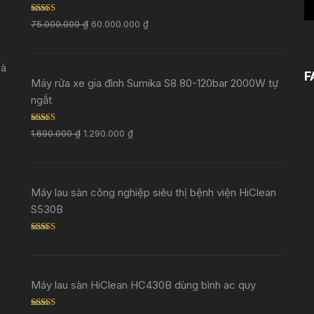
Rated
5.00
75.000.000
₫
60.000.000
₫
out of 5
Đà
F
Máy rửa xe gia đình Sumika S8 80-120bar 2000W tự
ngắt
Rated
5.00
1.690.000
₫
1.290.000
₫
out of 5
Máy lau sàn công nghiệp siêu thị bệnh viện HiClean
S530B
Rated
5.00
out of 5
Máy lau sàn HiClean HC430B dùng bình ac quy