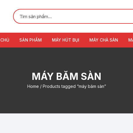
 CHỦ
SẢN PHẨM
MÁY HÚT BỤI
MÁY CHÀ SÀN
M
MÁY BĂM SÀN
Home
/ Products tagged “máy băm sàn”