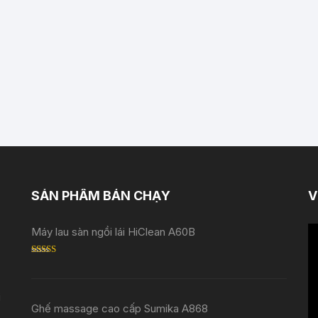
SẢN PHẨM BÁN CHẠY
V
Tr
Máy lau sàn ngồi lái HiClean A60B
ch
Rated
5.00
V
out of 5
i
Ghế massage cao cấp Sumika A868