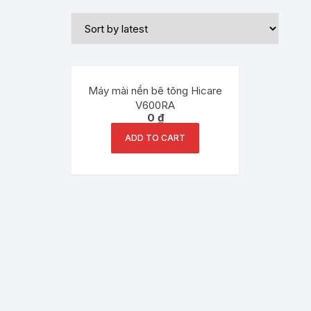
Máy mài nền bê tông Hicare
V600RA
0
₫
ADD TO CART