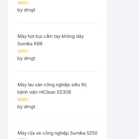
Rated
5
out
by dmgt
of 5
Máy hút bụi cầm tay không dây
Sumika K88
Rated
5
out
by dmgt
of 5
Máy lau sàn công nghiệp siêu thị
bệnh viện HiClean S530B
Rated
5
out
by dmgt
of 5
Máy rửa xe công nghiệp Sumika S250