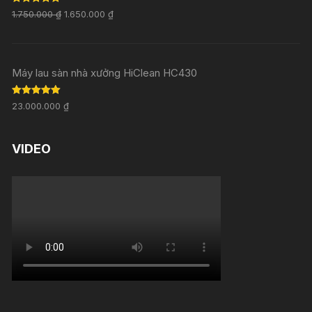
Rated
5.00
1.750.000
₫
1.650.000
₫
out of 5
Máy lau sàn nhà xưởng HiClean HC430
Rated
5.00
23.000.000
₫
out of 5
VIDEO