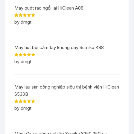
Máy quét rác ngồi lái HiClean A88
Rated
5
out
by dmgt
of 5
Máy hút bụi cầm tay không dây Sumika K88
Rated
5
out
by dmgt
of 5
Máy lau sàn công nghiệp siêu thị bệnh viện HiClean
S530B
Rated
5
out
by dmgt
of 5
Máy rửa xe công nghiệp Sumika S250 250bar