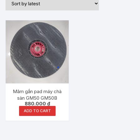
Mâm gắn pad máy chà
sàn GM50 GM50B
880.000
₫
ADD TO CART