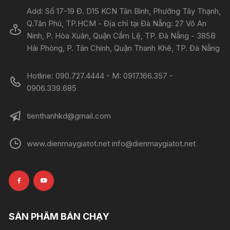
Add: Số 17-19 Đ. D15 KCN Tân Bình, Phường Tây Thạnh,
Q.Tân Phú, TP.HCM - Địa chỉ tại Đà Nẵng: 27 Võ An
Ninh, P. Hòa Xuân, Quận Cẩm Lệ, TP. Đà Nẵng - 385B
Hải Phòng, P. Tân Chính, Quận Thanh Khê, TP. Đà Nẵng
Hotline: 090.727.4444 - M: 0917.166.357 -
0906.339.685
tienthanhkd@gmail.com
www.dienmaygiatot.net info@dienmaygiatot.net
SẢN PHẨM BÁN CHẠY