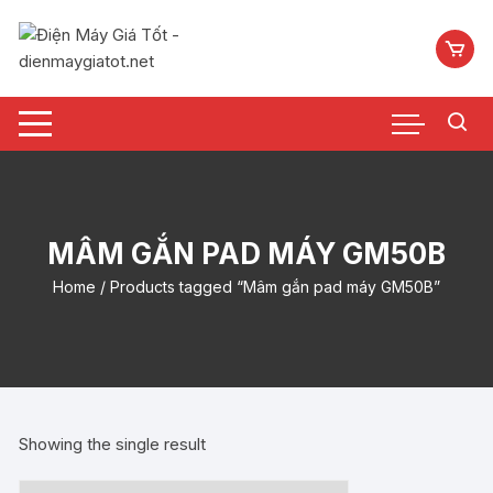
Chuyển
tới
nội
dung
MÂM GẮN PAD MÁY GM50B
Home
/ Products tagged “Mâm gắn pad máy GM50B”
Showing the single result