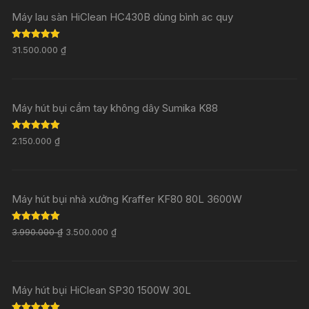
Máy lau sàn HiClean HC430B dùng bình ac quy
Rated
5.00
31.500.000
₫
out of 5
Máy hút bụi cầm tay không dây Sumika K88
Rated
5.00
2.150.000
₫
out of 5
Máy hút bụi nhà xưởng Kraffer KF80 80L 3600W
Rated
5.00
3.990.000
₫
3.500.000
₫
out of 5
Máy hút bụi HiClean SP30 1500W 30L