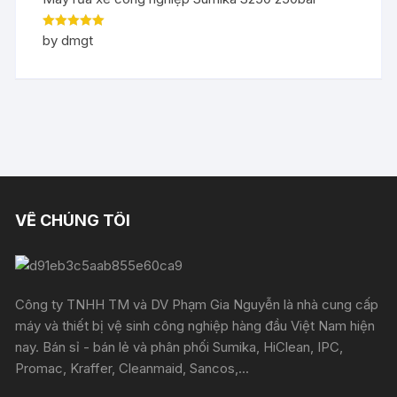
Rated
5
out
by dmgt
of 5
VỀ CHÚNG TÔI
Công ty TNHH TM và DV Phạm Gia Nguyễn là nhà cung cấp
máy và thiết bị vệ sinh công nghiệp hàng đầu Việt Nam hiện
nay. Bán sỉ - bán lẻ và phân phối Sumika, HiClean, IPC,
Promac, Kraffer, Cleanmaid, Sancos,...