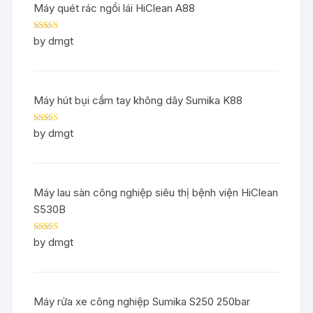
Máy quét rác ngồi lái HiClean A88
Rated
5
out
by dmgt
of 5
Máy hút bụi cầm tay không dây Sumika K88
Rated
5
out
by dmgt
of 5
Máy lau sàn công nghiệp siêu thị bệnh viện HiClean
S530B
Rated
5
out
by dmgt
of 5
Máy rửa xe công nghiệp Sumika S250 250bar