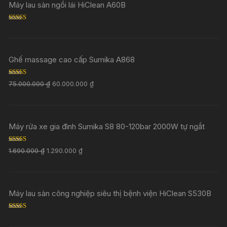
Máy lau sàn ngồi lái HiClean A60B
Rated
5.00
out of 5
Ghế massage cao cấp Sumika A868
Rated
5.00
75.000.000
₫
60.000.000
₫
out of 5
Máy rửa xe gia đình Sumika S8 80-120bar 2000W tự ngắt
Rated
5.00
1.690.000
₫
1.290.000
₫
out of 5
Máy lau sàn công nghiệp siêu thị bệnh viện HiClean S530B
Rated
5.00
out of 5