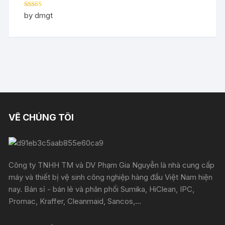
Rated
5
out
by dmgt
of 5
VỀ CHÚNG TÔI
Công ty TNHH TM và DV Phạm Gia Nguyễn là nhà cung cấp
máy và thiết bị vệ sinh công nghiệp hàng đầu Việt Nam hiện
nay. Bán sỉ - bán lẻ và phân phối Sumika, HiClean, IPC,
Promac, Kraffer, Cleanmaid, Sancos,...