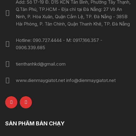
Add: Số 17-19 Đ. D15 KCN Tân Bình, Phường Tây Thạnh,
Q.Tân Phú, TP.HCM - Địa chỉ tại Đà Nẵng: 27 Võ An
Ninh, P. Hòa Xuân, Quận Cẩm Lệ, TP. Đà Nẵng - 385B
Hải Phòng, P. Tân Chính, Quận Thanh Khê, TP. Đà Nẵng
Hotline: 090.727.4444 - M: 0917.166.357 -
0906.339.685
tienthanhkd@gmail.com
www.dienmaygiatot.net info@dienmaygiatot.net
SẢN PHẨM BÁN CHẠY