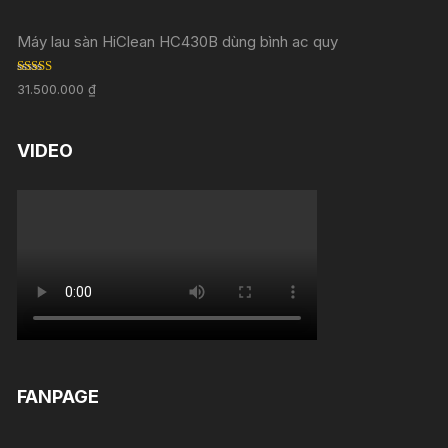
Máy lau sàn HiClean HC430B dùng bình ac quy
Rated
5.00
31.500.000
₫
out of 5
VIDEO
FANPAGE