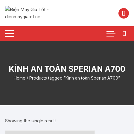
Chuyển
tới
nội
dung
KÍNH AN TOÀN SPERIAN A700
Home
/ Products tagged “Kính an toàn Sperian A700”
Showing the single result