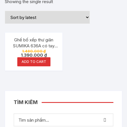
Showing the single result
Đang ưu đãi!
Ghế bố xếp thư giãn
SUMIKA 636A có tay
1.490.000
₫
mát xa
1.390.000
₫
ADD TO CART
TÌM KIẾM