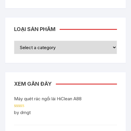
LOẠI SẢN PHẨM
XEM GẦN ĐÂY
Máy quét rác ngồi lái HiClean A88
Rated
5
out
by dmgt
of 5