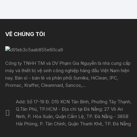
VỀ CHÚNG TÔI
Công ty TNHH TM và DV Phạm Gia Nguyễn là nhà cung cấp
máy và thiết bị vệ sinh công nghiệp hàng đầu Việt Nam hiện
nay. Bán sỉ - bán lẻ và phân phối Sumika, HiClean, IPC,
Promac, Kraffer, Cleanmaid, Sancos,...
Add: Số 17-19 Đ. D15 KCN Tân Bình, Phường Tây Thạnh,
Q.Tân Phú, TP.HCM - Địa chỉ tại Đà Nẵng: 27 Võ An
Ninh, P. Hòa Xuân, Quận Cẩm Lệ, TP. Đà Nẵng - 385B
Hải Phòng, P. Tân Chính, Quận Thanh Khê, TP. Đà Nẵng