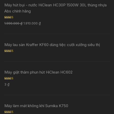
Máy hút bụi - nước HiClean HC30P 1500W 30L thùng nhựa
Abs chính hãng
Rated
5.00
1.990.000
₫
1.910.000
₫
out of 5
Máy lau sàn Kraffer KF60 dùng tiệc cưới xưởng siêu thị
Rated
5.00
out of 5
Máy giặt thảm phun hút HiClean HC602
Rated
5.00
3
₫
out of 5
Máy làm mát không khí Sumika K750