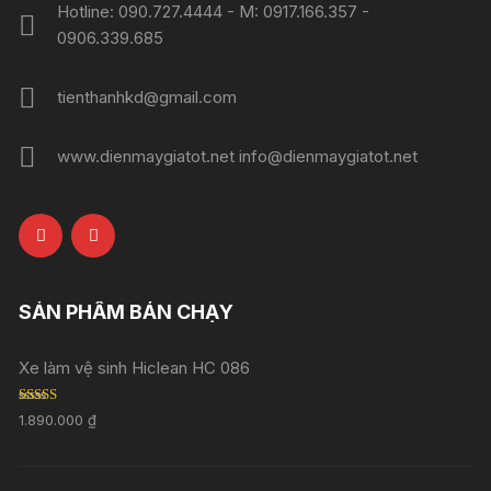
Hotline: 090.727.4444 - M: 0917.166.357 -
0906.339.685
tienthanhkd@gmail.com
www.dienmaygiatot.net info@dienmaygiatot.net
SẢN PHẨM BÁN CHẠY
Xe làm vệ sinh Hiclean HC 086
Rated
5.00
1.890.000
₫
out of 5