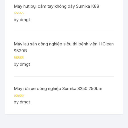
Máy hút bụi cầm tay không dây Sumika K88
Rated
5
out
by dmgt
of 5
Máy lau sàn công nghiệp siêu thị bệnh viện HiClean
S530B
Rated
5
out
by dmgt
of 5
Máy rửa xe công nghiệp Sumika S250 250bar
Rated
5
out
by dmgt
of 5