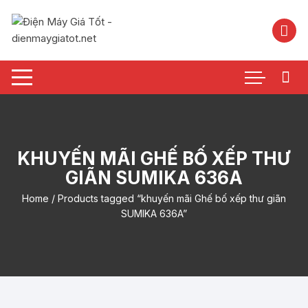
Chuyển
tới
nội
dung
KHUYẾN MÃI GHẾ BỐ XẾP THƯ
GIÃN SUMIKA 636A
Home
/ Products tagged “khuyến mãi Ghế bố xếp thư giãn
SUMIKA 636A”