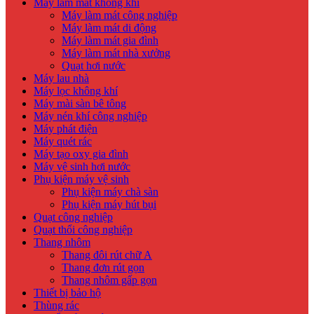
Máy làm mát không khí
Máy làm mát công nghiệp
Máy làm mát di động
Máy làm mát gia đình
Máy làm mát nhà xưởng
Quạt hơi nước
Máy lau nhà
Máy lọc không khí
Máy mài sàn bê tông
Máy nén khí công nghiệp
Máy phát điện
Máy quét rác
Máy tạo oxy gia đình
Máy vệ sinh hơi nước
Phụ kiện máy vệ sinh
Phụ kiện máy chà sàn
Phụ kiện máy hút bụi
Quạt công nghiệp
Quạt thổi công nghiệp
Thang nhôm
Thang đôi rút chữ A
Thang đơn rút gọn
Thang nhôm gấp gọn
Thiết bị bảo hộ
Thùng rác