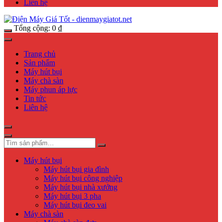
Liên hệ
Tổng cộng:
0
₫
Trang chủ
Sản phẩm
Máy hút bụi
Máy chà sàn
Máy phun áp lực
Tin tức
Liên hệ
Máy hút bụi
Máy hút bụi gia đình
Máy hút bụi công nghiệp
Máy hút bụi nhà xưởng
Máy hút bụi 3 pha
Máy hút bụi đeo vai
Máy chà sàn