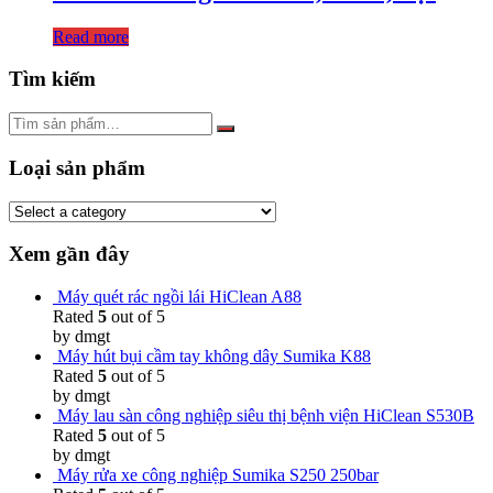
Read more
Tìm kiếm
Loại sản phẩm
Xem gần đây
Máy quét rác ngồi lái HiClean A88
Rated
5
out of 5
by dmgt
Máy hút bụi cầm tay không dây Sumika K88
Rated
5
out of 5
by dmgt
Máy lau sàn công nghiệp siêu thị bệnh viện HiClean S530B
Rated
5
out of 5
by dmgt
Máy rửa xe công nghiệp Sumika S250 250bar