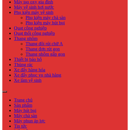
Máy tạo oxy gia đình
Máy vệ sinh hơi nước
Phụ kiện máy vệ sinh
Phụ kiện máy chà sàn
Phụ kiện máy hút bụi
Quạt công nghiệp
Quạt thổi công nghiệp
Thang nhôm
Thang đôi rút chữ A
Thang đơn rút gọn
Thang nhôm gấp gọn
Thiết bị bảo hộ
Thùng rác
Xe đẩy hàng hóa
Xe đẩy phục vụ nhà hàng
Xe làm vệ sinh
Trang chủ
Sản phẩm
Máy hút bụi
Máy chà sàn
Máy phun áp lực
Tin tức