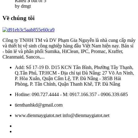
Rated
5
out of 5
by dmgt
Về chúng tôi
Công ty TNHH TM và DV Phạm Gia Nguyễn là nhà cung cấp máy
và thiết bị vệ sinh công nghiệp hàng đầu Việt Nam hiện nay. Bán sỉ
- bán lẻ và phân phối Sumika, HiClean, IPC, Promac, Kraffer,
Cleanmaid, Sancos,...
Add: Số 17-19 Đ. D15 KCN Tân Bình, Phường Tây Thạnh,
Q.Tân Phú, TP.HCM - Địa chỉ tại Đà Nẵng: 27 Võ An Ninh,
P. Hòa Xuân, Quận Cẩm Lệ, TP. Đà Nẵng - 385B Hải
Phòng, P. Tân Chính, Quận Thanh Khê, TP. Đà Nẵng
Hotline: 090.727.4444 - M: 0917.166.357 - 0906.339.685
tienthanhkd@gmail.com
www.dienmaygiatot.net info@dienmaygiatot.net