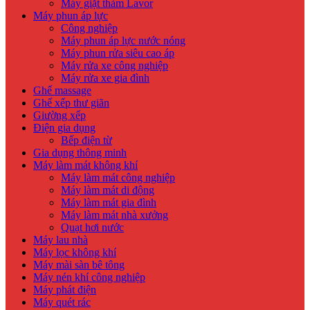
Máy giặt thảm Lavor
Máy phun áp lực
Công nghiệp
Máy phun áp lực nước nóng
Máy phun rửa siêu cao áp
Máy rửa xe công nghiệp
Máy rửa xe gia đình
Ghế massage
Ghế xếp thư giãn
Giường xếp
Điện gia dụng
Bếp điện từ
Gia dụng thông minh
Máy làm mát không khí
Máy làm mát công nghiệp
Máy làm mát di động
Máy làm mát gia đình
Máy làm mát nhà xưởng
Quạt hơi nước
Máy lau nhà
Máy lọc không khí
Máy mài sàn bê tông
Máy nén khí công nghiệp
Máy phát điện
Máy quét rác