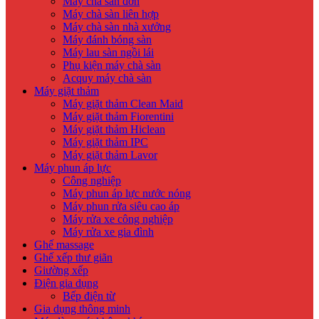
Máy chà sàn đơn
Máy chà sàn liên hợp
Máy chà sàn nhà xưởng
Máy đánh bóng sàn
Máy lau sàn ngồi lái
Phụ kiện máy chà sàn
Acquy máy chà sàn
Máy giặt thảm
Máy giặt thảm Clean Maid
Máy giặt thảm Fiorentini
Máy giặt thảm Hiclean
Máy giặt thảm IPC
Máy giặt thảm Lavor
Máy phun áp lực
Công nghiệp
Máy phun áp lực nước nóng
Máy phun rửa siêu cao áp
Máy rửa xe công nghiệp
Máy rửa xe gia đình
Ghế massage
Ghế xếp thư giãn
Giường xếp
Điện gia dụng
Bếp điện từ
Gia dụng thông minh