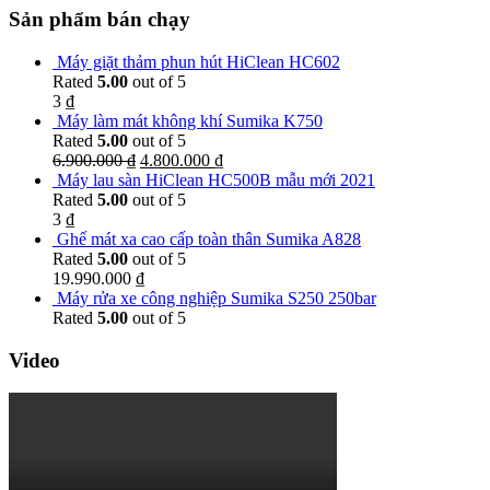
Sản phẩm bán chạy
Máy giặt thảm phun hút HiClean HC602
Rated
5.00
out of 5
3
₫
Máy làm mát không khí Sumika K750
Rated
5.00
out of 5
6.900.000
₫
4.800.000
₫
Máy lau sàn HiClean HC500B mẫu mới 2021
Rated
5.00
out of 5
3
₫
Ghế mát xa cao cấp toàn thân Sumika A828
Rated
5.00
out of 5
19.990.000
₫
Máy rửa xe công nghiệp Sumika S250 250bar
Rated
5.00
out of 5
Video