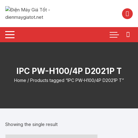
Chuyển
tới
nội
dung
IPC PW-H100/4P D2021P T
Home
/ Products tagged “IPC PW-H100/4P D2021P T”
Showing the single result