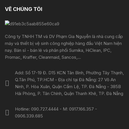
VỀ CHÚNG TÔI
Công ty TNHH TM và DV Phạm Gia Nguyễn là nhà cung cấp
máy và thiết bị vệ sinh công nghiệp hàng đầu Việt Nam hiện
nay. Bán sỉ - bán lẻ và phân phối Sumika, HiClean, IPC,
Promac, Kraffer, Cleanmaid, Sancos,...
Add: Số 17-19 Đ. D15 KCN Tân Bình, Phường Tây Thạnh,
Q.Tân Phú, TP.HCM - Địa chỉ tại Đà Nẵng: 27 Võ An
Ninh, P. Hòa Xuân, Quận Cẩm Lệ, TP. Đà Nẵng - 385B
Hải Phòng, P. Tân Chính, Quận Thanh Khê, TP. Đà Nẵng
Hotline: 090.727.4444 - M: 0917.166.357 -
0906.339.685