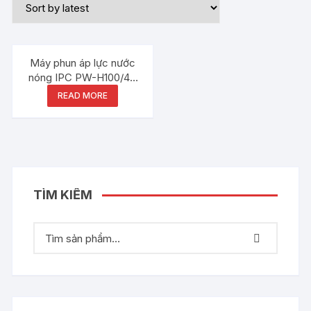
Máy phun áp lực nước
nóng IPC PW-H100/4P
D2021P T
READ MORE
TÌM KIẾM