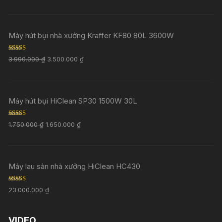
Máy hút bụi nhà xưởng Kraffer KF80 80L 3600W
Rated
5.00
3.990.000
₫
3.500.000
₫
out of 5
Máy hút bụi HiClean SP30 1500W 30L
Rated
5.00
1.750.000
₫
1.650.000
₫
out of 5
Máy lau sàn nhà xưởng HiClean HC430
Rated
5.00
23.000.000
₫
out of 5
VIDEO