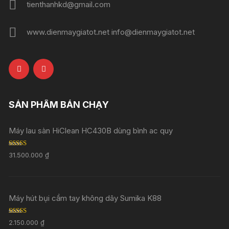
tienthanhkd@gmail.com
www.dienmaygiatot.net info@dienmaygiatot.net
SẢN PHẨM BÁN CHẠY
Máy lau sàn HiClean HC430B dùng bình ac quy
Rated
5.00
31.500.000
₫
out of 5
Máy hút bụi cầm tay không dây Sumika K88
Rated
5.00
2.150.000
₫
out of 5