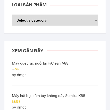
LOẠI SẢN PHẨM
XEM GẦN ĐÂY
Máy quét rác ngồi lái HiClean A88
Rated
5
out
by dmgt
of 5
Máy hút bụi cầm tay không dây Sumika K88
Rated
5
out
by dmgt
of 5