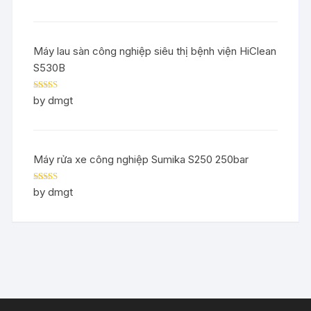
Máy lau sàn công nghiệp siêu thị bệnh viện HiClean
S530B
Rated
5
out
by dmgt
of 5
Máy rửa xe công nghiệp Sumika S250 250bar
Rated
5
out
by dmgt
of 5