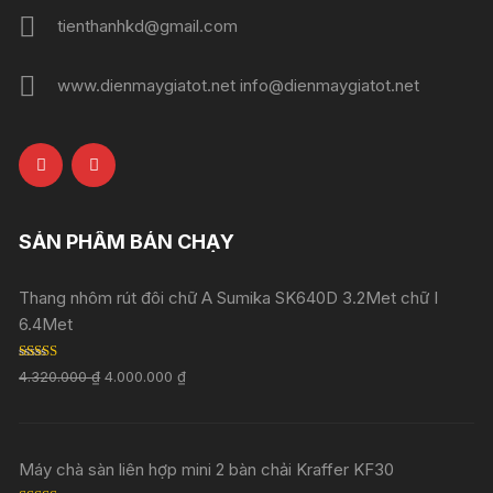
tienthanhkd@gmail.com
www.dienmaygiatot.net info@dienmaygiatot.net
SẢN PHẨM BÁN CHẠY
Thang nhôm rút đôi chữ A Sumika SK640D 3.2Met chữ I
6.4Met
Rated
5.00
4.320.000
₫
4.000.000
₫
out of 5
Máy chà sàn liên hợp mini 2 bàn chải Kraffer KF30