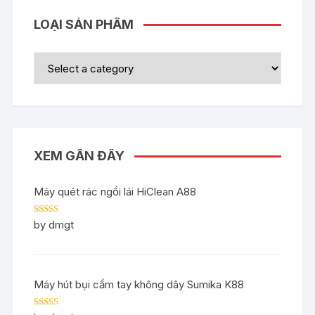
LOẠI SẢN PHẨM
XEM GẦN ĐÂY
Máy quét rác ngồi lái HiClean A88
Rated
5
out
by dmgt
of 5
Máy hút bụi cầm tay không dây Sumika K88