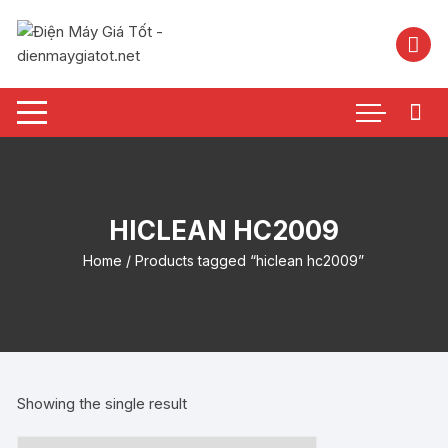
Chuyển
tới
nội
dung
HICLEAN HC2009
Home
/ Products tagged “hiclean hc2009”
Showing the single result