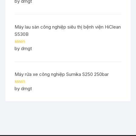
Rated
5
out
by dmgt
of 5
Máy lau sàn công nghiệp siêu thị bệnh viện HiClean
S530B
Rated
5
out
by dmgt
of 5
Máy rửa xe công nghiệp Sumika S250 250bar
Rated
5
out
by dmgt
of 5