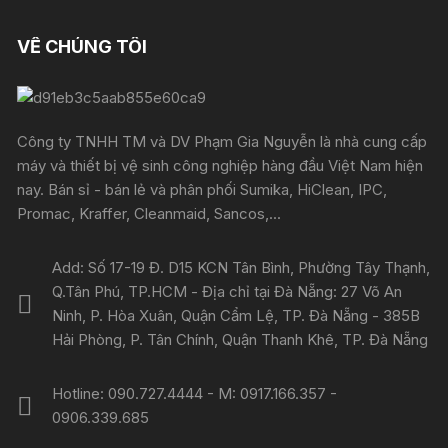
VỀ CHÚNG TÔI
Công ty TNHH TM và DV Phạm Gia Nguyễn là nhà cung cấp
máy và thiết bị vệ sinh công nghiệp hàng đầu Việt Nam hiện
nay. Bán sỉ - bán lẻ và phân phối Sumika, HiClean, IPC,
Promac, Kraffer, Cleanmaid, Sancos,...
Add: Số 17-19 Đ. D15 KCN Tân Bình, Phường Tây Thạnh,
Q.Tân Phú, TP.HCM - Địa chỉ tại Đà Nẵng: 27 Võ An
Ninh, P. Hòa Xuân, Quận Cẩm Lệ, TP. Đà Nẵng - 385B
Hải Phòng, P. Tân Chính, Quận Thanh Khê, TP. Đà Nẵng
Hotline: 090.727.4444 - M: 0917.166.357 -
0906.339.685