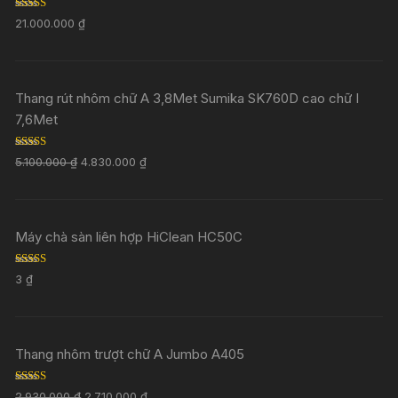
Rated
5.00
21.000.000
₫
out of 5
Thang rút nhôm chữ A 3,8Met Sumika SK760D cao chữ I
7,6Met
Rated
5.00
5.100.000
₫
4.830.000
₫
out of 5
Máy chà sàn liên hợp HiClean HC50C
Rated
5.00
3
₫
out of 5
Thang nhôm trượt chữ A Jumbo A405
Rated
5.00
2.930.000
₫
2.710.000
₫