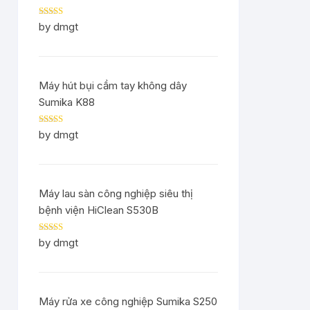
Rated
5
out
by dmgt
of 5
Máy hút bụi cầm tay không dây
Sumika K88
Rated
5
out
by dmgt
of 5
Máy lau sàn công nghiệp siêu thị
bệnh viện HiClean S530B
Rated
5
out
by dmgt
of 5
Máy rửa xe công nghiệp Sumika S250