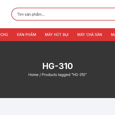
 CHỦ
SẢN PHẨM
MÁY HÚT BỤI
MÁY CHÀ SÀN
M
HG-310
Home
/ Products tagged “HG-310”