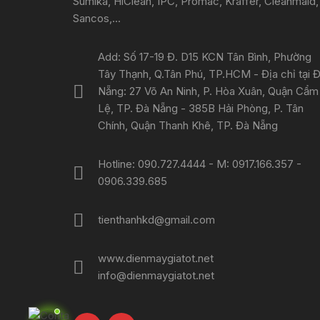
Sumika, HiClean, IPC, Promac, Kraffer, Cleanmaid,
Sancos,...
Add: Số 17-19 Đ. D15 KCN Tân Bình, Phường
Tây Thạnh, Q.Tân Phú, TP.HCM - Địa chỉ tại 
Nẵng: 27 Võ An Ninh, P. Hòa Xuân, Quận Cẩm
Lệ, TP. Đà Nẵng - 385B Hải Phòng, P. Tân
Chính, Quận Thanh Khê, TP. Đà Nẵng
Hotline: 090.727.4444 - M: 0917.166.357 -
0906.339.685
tienthanhkd@gmail.com
www.dienmaygiatot.net
info@dienmaygiatot.net