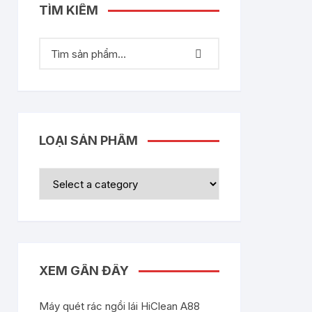
TÌM KIẾM
LOẠI SẢN PHẨM
XEM GẦN ĐÂY
Máy quét rác ngồi lái HiClean A88