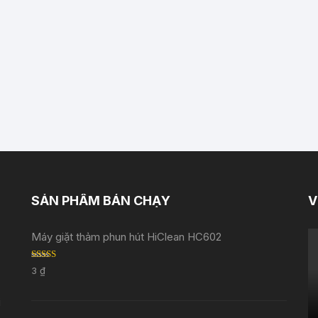
SẢN PHẨM BÁN CHẠY
V
Máy giặt thảm phun hút HiClean HC602
Rated
5.00
3
₫
out of 5
i