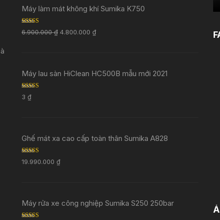
Máy làm mát không khí Sumika K750
Rated
5.00
6.900.000
₫
4.800.000
₫
F
out of 5
Đà
Máy lau sàn HiClean HC500B mẫu mới 2021
Rated
5.00
3
₫
out of 5
Ghế mát xa cao cấp toàn thân Sumika A828
Rated
5.00
19.990.000
₫
out of 5
Máy rửa xe công nghiệp Sumika S250 250bar
Ả