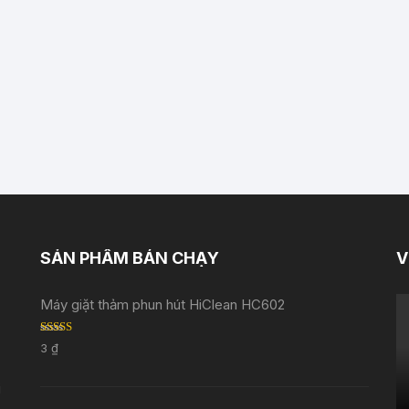
SẢN PHẨM BÁN CHẠY
V
Máy giặt thảm phun hút HiClean HC602
Rated
5.00
3
₫
out of 5
i