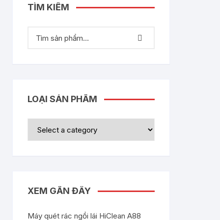
TÌM KIẾM
LOẠI SẢN PHẨM
XEM GẦN ĐÂY
Máy quét rác ngồi lái HiClean A88