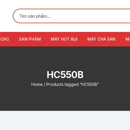
 CHỦ
SẢN PHẨM
MÁY HÚT BỤI
MÁY CHÀ SÀN
M
HC550B
Home
/ Products tagged “HC550B”