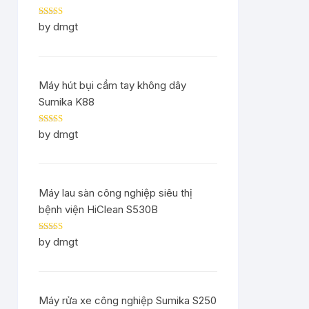
Rated
5
out
by dmgt
of 5
Máy hút bụi cầm tay không dây
Sumika K88
Rated
5
out
by dmgt
of 5
Máy lau sàn công nghiệp siêu thị
bệnh viện HiClean S530B
Rated
5
out
by dmgt
of 5
Máy rửa xe công nghiệp Sumika S250