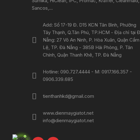
Sumika, HiClean, IPC, Promac, Kraffer, Cleanmaid,
Sancos,...
Add: Số 17-19 Đ. D15 KCN Tân Bình, Phường
Tây Thạnh, Q.Tân Phú, TP.HCM - Địa chỉ tại 
Nẵng: 27 Võ An Ninh, P. Hòa Xuân, Quận Cẩm
Lệ, TP. Đà Nẵng - 385B Hải Phòng, P. Tân
Chính, Quận Thanh Khê, TP. Đà Nẵng
Hotline: 090.727.4444 - M: 0917.166.357 -
0906.339.685
tienthanhkd@gmail.com
www.dienmaygiatot.net
info@dienmaygiatot.net