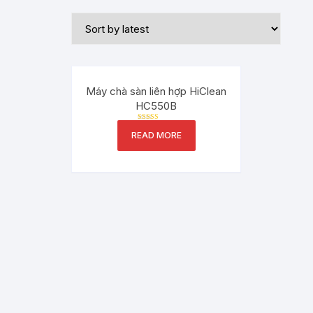
Máy chà sàn liên hợp HiClean
HC550B
Rated
READ MORE
5.00
out of 5