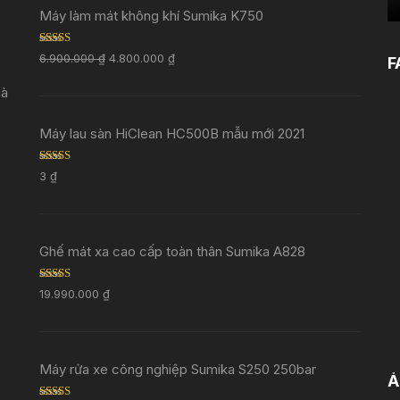
Máy làm mát không khí Sumika K750
Rated
5.00
6.900.000
₫
4.800.000
₫
F
out of 5
Đà
Máy lau sàn HiClean HC500B mẫu mới 2021
Rated
5.00
3
₫
out of 5
Ghế mát xa cao cấp toàn thân Sumika A828
Rated
5.00
19.990.000
₫
out of 5
Máy rửa xe công nghiệp Sumika S250 250bar
Ả