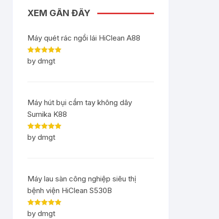
XEM GẦN ĐÂY
Máy quét rác ngồi lái HiClean A88
Rated
5
out
by dmgt
of 5
Máy hút bụi cầm tay không dây
Sumika K88
Rated
5
out
by dmgt
of 5
Máy lau sàn công nghiệp siêu thị
bệnh viện HiClean S530B
Rated
5
out
by dmgt
of 5