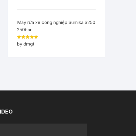
Máy rửa xe công nghiệp Sumika S250
250bar
Rated
5
out
by dmgt
of 5
IDEO