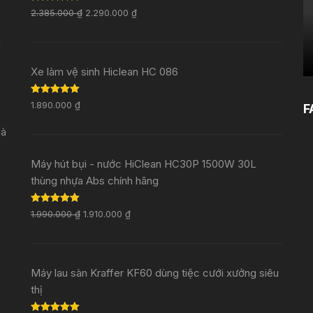
Rated
5.00
2.385.000
₫
2.290.000
₫
out of 5
i
Xe làm vệ sinh Hiclean HC 086
Rated
5.00
1.890.000
₫
F
out of 5
Đà
Máy hút bụi - nước HiClean HC30P 1500W 30L
thùng nhựa Abs chính hãng
Rated
5.00
1.990.000
₫
1.910.000
₫
out of 5
Máy lau sàn Kraffer KF60 dùng tiệc cưới xưởng siêu
thị