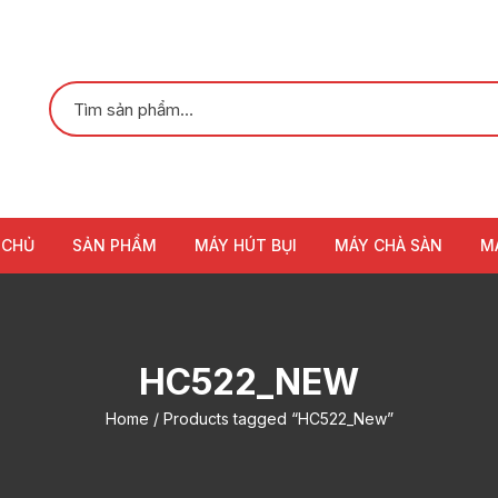
 CHỦ
SẢN PHẨM
MÁY HÚT BỤI
MÁY CHÀ SÀN
M
HC522_NEW
Home
/ Products tagged “HC522_New”