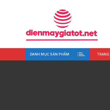
Chuyển
tới
nội
dung
DANH MỤC SẢN PHẨM
TRANG