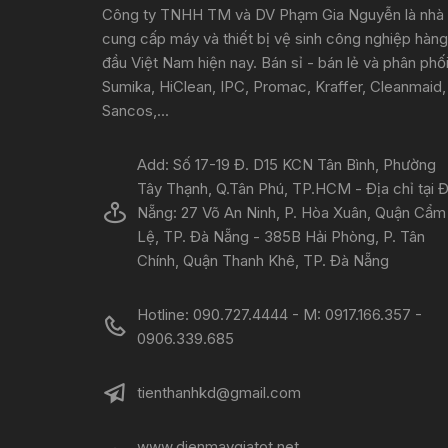
Công ty TNHH TM và DV Phạm Gia Nguyễn là nhà
cung cấp máy và thiết bị vệ sinh công nghiệp hàng
đầu Việt Nam hiện nay. Bán sỉ - bán lẻ và phân phố
Sumika, HiClean, IPC, Promac, Kraffer, Cleanmaid,
Sancos,...
Add: Số 17-19 Đ. D15 KCN Tân Bình, Phường
Tây Thạnh, Q.Tân Phú, TP.HCM - Địa chỉ tại 
Nẵng: 27 Võ An Ninh, P. Hòa Xuân, Quận Cẩm
Lệ, TP. Đà Nẵng - 385B Hải Phòng, P. Tân
Chính, Quận Thanh Khê, TP. Đà Nẵng
Hotline: 090.727.4444 - M: 0917.166.357 -
0906.339.685
tienthanhkd@gmail.com
www.dienmaygiatot.net