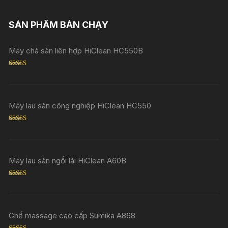
SẢN PHẨM BÁN CHẠY
Máy chà sàn liên hợp HiClean HC550B
Rated
5.00
out of 5
Máy lau sàn công nghiệp HiClean HC550
Rated
5.00
out of 5
Máy lau sàn ngồi lái HiClean A60B
Rated
5.00
out of 5
Ghế massage cao cấp Sumika A868