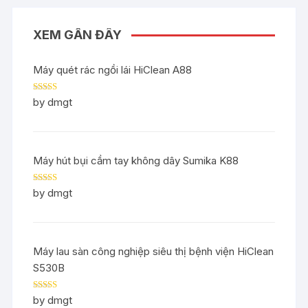
XEM GẦN ĐÂY
Máy quét rác ngồi lái HiClean A88
Rated
5
out
by dmgt
of 5
Máy hút bụi cầm tay không dây Sumika K88
Rated
5
out
by dmgt
of 5
Máy lau sàn công nghiệp siêu thị bệnh viện HiClean
S530B
Rated
5
out
by dmgt
of 5