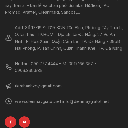
nay. Bán sỉ - bán lẻ và phân phối Sumika, HiClean, IPC,
Promac, Kraffer, Cleanmaid, Sancos,...
Add: Số 17-19 Đ. D15 KCN Tân Bình, Phường Tây Thạnh,
Q.Tân Phú, TP.HCM - Địa chỉ tại Đà Nẵng: 27 Võ An
Ninh, P. Hòa Xuân, Quận Cẩm Lệ, TP. Đà Nẵng - 385B
Hải Phòng, P. Tân Chính, Quận Thanh Khê, TP. Đà Nẵng
Hotline: 090.727.4444 - M: 0917.166.357 -
0906.339.685
tienthanhkd@gmail.com
www.dienmaygiatot.net info@dienmaygiatot.net