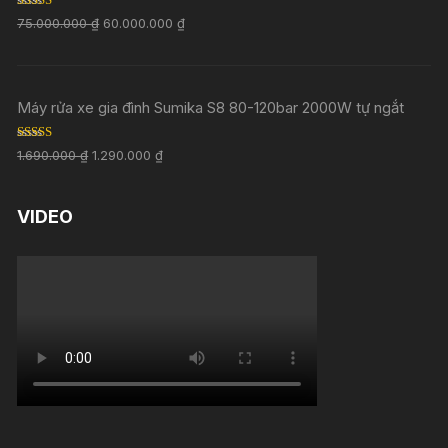
Rated
5.00
75.000.000
₫
60.000.000
₫
out of 5
Máy rửa xe gia đình Sumika S8 80-120bar 2000W tự ngắt
Rated
5.00
1.690.000
₫
1.290.000
₫
out of 5
VIDEO