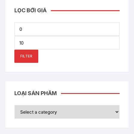
LỌC BỞI GIÁ
Min
price
Max
price
FILTER
LOẠI SẢN PHẨM