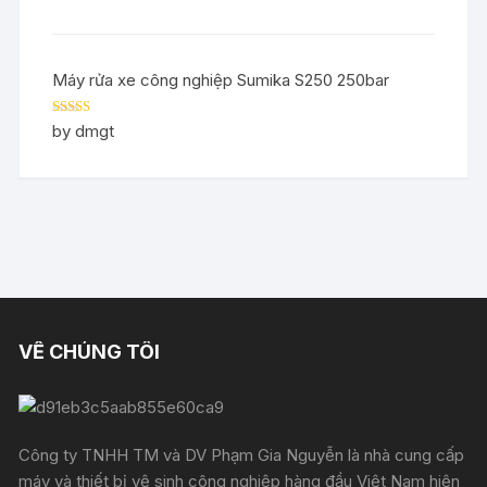
Máy rửa xe công nghiệp Sumika S250 250bar
Rated
5
out
by dmgt
of 5
VỀ CHÚNG TÔI
Công ty TNHH TM và DV Phạm Gia Nguyễn là nhà cung cấp
máy và thiết bị vệ sinh công nghiệp hàng đầu Việt Nam hiện