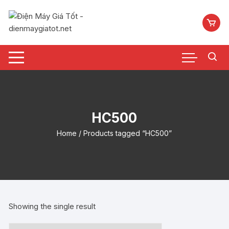
Chuyển
tới
nội
dung
HC500
Home
/ Products tagged “HC500”
Showing the single result