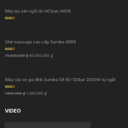
Máy lau sàn ngồi lái HiClean A60B
Rated
5.00
out of 5
Ghế massage cao cấp Sumika A868
Rated
5.00
75.000.000
₫
60.000.000
₫
out of 5
Máy rửa xe gia đình Sumika S8 80-120bar 2000W tự ngắt
Rated
5.00
1.690.000
₫
1.290.000
₫
out of 5
VIDEO