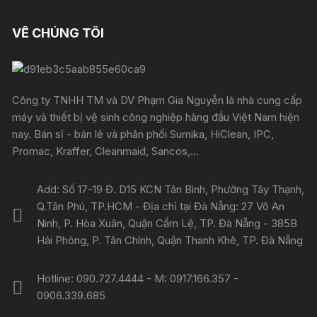
VỀ CHÚNG TÔI
Công ty TNHH TM và DV Phạm Gia Nguyễn là nhà cung cấp
máy và thiết bị vệ sinh công nghiệp hàng đầu Việt Nam hiện
nay. Bán sỉ - bán lẻ và phân phối Sumika, HiClean, IPC,
Promac, Kraffer, Cleanmaid, Sancos,...
Add: Số 17-19 Đ. D15 KCN Tân Bình, Phường Tây Thạnh,
Q.Tân Phú, TP.HCM - Địa chỉ tại Đà Nẵng: 27 Võ An
Ninh, P. Hòa Xuân, Quận Cẩm Lệ, TP. Đà Nẵng - 385B
Hải Phòng, P. Tân Chính, Quận Thanh Khê, TP. Đà Nẵng
Hotline: 090.727.4444 - M: 0917.166.357 -
0906.339.685