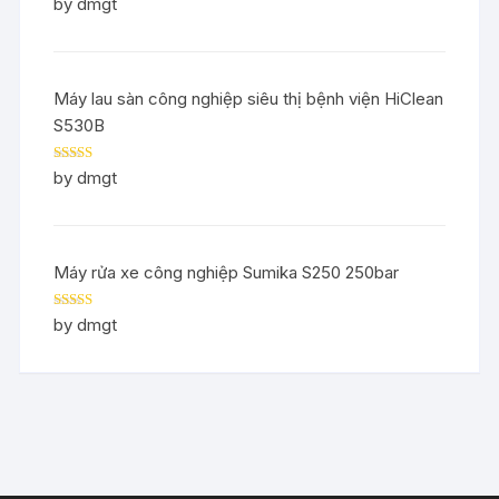
Rated
5
out
by dmgt
of 5
Máy lau sàn công nghiệp siêu thị bệnh viện HiClean
S530B
Rated
5
out
by dmgt
of 5
Máy rửa xe công nghiệp Sumika S250 250bar
Rated
5
out
by dmgt
of 5