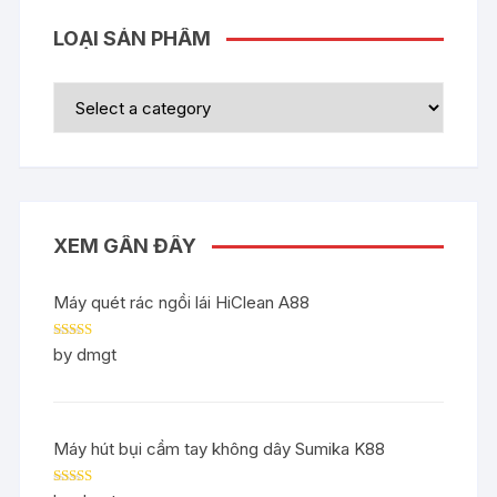
LOẠI SẢN PHẨM
XEM GẦN ĐÂY
Máy quét rác ngồi lái HiClean A88
Rated
5
out
by dmgt
of 5
Máy hút bụi cầm tay không dây Sumika K88