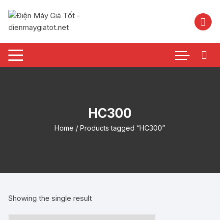
Chuyển
tới
nội
dung
HC300
Home
/ Products tagged “HC300”
Showing the single result