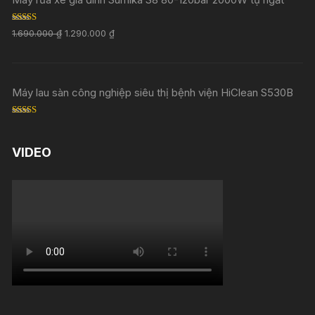
Rated
5.00
1.690.000
₫
1.290.000
₫
out of 5
Máy lau sàn công nghiệp siêu thị bệnh viện HiClean S530B
Rated
5.00
out of 5
VIDEO