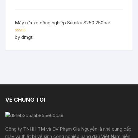
Máy rửa xe công nghiệp Sumika S250 250bar
Rated
5
out
by dmgt
of 5
VỀ CHÚNG TÔI
Công ty TNHH TM và DV Phạm Gia Nguyễn là nhà cung cấp
máy và thiết bị vệ sinh công nghiệp hàng đầu Việt Nam hiện