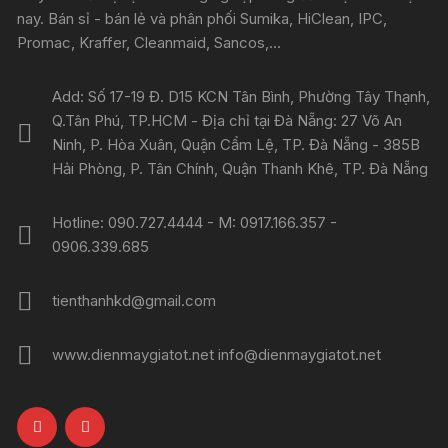
nay. Bán sỉ - bán lẻ và phân phối Sumika, HiClean, IPC,
Promac, Kraffer, Cleanmaid, Sancos,...
Add: Số 17-19 Đ. D15 KCN Tân Bình, Phường Tây Thạnh,
Q.Tân Phú, TP.HCM - Địa chỉ tại Đà Nẵng: 27 Võ An
Ninh, P. Hòa Xuân, Quận Cẩm Lệ, TP. Đà Nẵng - 385B
Hải Phòng, P. Tân Chính, Quận Thanh Khê, TP. Đà Nẵng
Hotline: 090.727.4444 - M: 0917.166.357 -
0906.339.685
tienthanhkd@gmail.com
www.dienmaygiatot.net info@dienmaygiatot.net