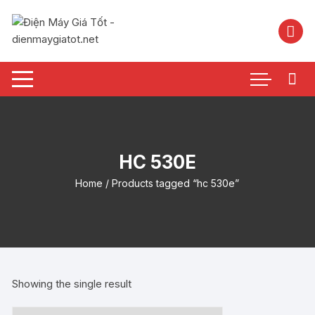
Chuyển
tới
nội
dung
HC 530E
Home
/ Products tagged “hc 530e”
Showing the single result