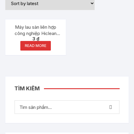
Out of stock
Máy lau sàn liên hợp
công nghiệp Hiclean
3
₫
HC530E
READ MORE
TÌM KIẾM