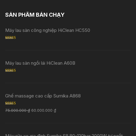
SẢN PHẨM BÁN CHẠY
Máy lau sàn công nghiệp HiClean HC550
Rated
5.00
out of 5
Máy lau sàn ngồi lái HiClean A60B
Rated
5.00
out of 5
Ghế massage cao cấp Sumika A868
Rated
5.00
75.000.000
₫
60.000.000
₫
out of 5
Máy rửa xe gia đình Sumika S8 80-120bar 2000W tự ngắt