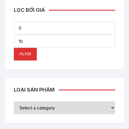
LỌC BỞI GIÁ
Min
price
Max
price
FILTER
LOẠI SẢN PHẨM