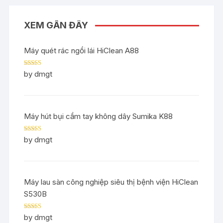
XEM GẦN ĐÂY
Máy quét rác ngồi lái HiClean A88
Rated
5
out
by dmgt
of 5
Máy hút bụi cầm tay không dây Sumika K88
Rated
5
out
by dmgt
of 5
Máy lau sàn công nghiệp siêu thị bệnh viện HiClean
S530B
Rated
5
out
by dmgt
of 5