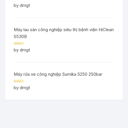
Rated
5
out
by dmgt
of 5
Máy lau sàn công nghiệp siêu thị bệnh viện HiClean
S530B
Rated
5
out
by dmgt
of 5
Máy rửa xe công nghiệp Sumika S250 250bar
Rated
5
out
by dmgt
of 5