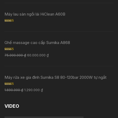
out of 5
Máy lau sàn ngồi lái HiClean A60B
Rated
5.00
out of 5
Ghế massage cao cấp Sumika A868
Rated
5.00
75.000.000
₫
60.000.000
₫
out of 5
Máy rửa xe gia đình Sumika S8 80-120bar 2000W tự ngắt
Rated
5.00
1.690.000
₫
1.290.000
₫
out of 5
VIDEO