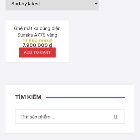
Đang ưu đãi!
Ghế mát xa dùng điện
Sumika A779 vàng
13.990.000
₫
7.900.000
₫
ADD TO CART
TÌM KIẾM