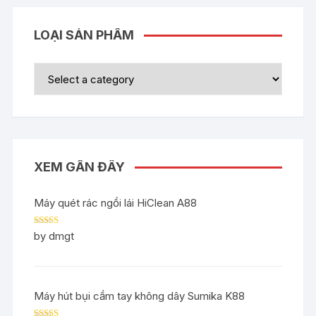
LOẠI SẢN PHẨM
XEM GẦN ĐÂY
Máy quét rác ngồi lái HiClean A88
Rated
5
out
by dmgt
of 5
Máy hút bụi cầm tay không dây Sumika K88