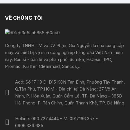
VỀ CHÚNG TÔI
Công ty TNHH TM và DV Phạm Gia Nguyễn là nhà cung cấp
máy và thiết bị vệ sinh công nghiệp hàng đầu Việt Nam hiện
nay. Bán sỉ - bán lẻ và phân phối Sumika, HiClean, IPC,
Promac, Kraffer, Cleanmaid, Sancos,...
Add: Số 17-19 Đ. D15 KCN Tân Bình, Phường Tây Thạnh,
Q.Tân Phú, TP.HCM - Địa chỉ tại Đà Nẵng: 27 Võ An
Ninh, P. Hòa Xuân, Quận Cẩm Lệ, TP. Đà Nẵng - 385B
Hải Phòng, P. Tân Chính, Quận Thanh Khê, TP. Đà Nẵng
Hotline: 090.727.4444 - M: 0917.166.357 -
0906.339.685