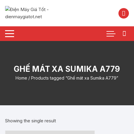
Chuyển
tới
nội
dung
GHẾ MÁT XA SUMIKA A779
Home
/ Products tagged “Ghế mát xa Sumika A779”
Showing the single result