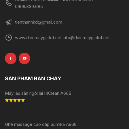
0906.339.685
tienthanhkd@gmail.com
www.dienmaygiatot.net info@dienmaygiatot.net
SẢN PHẨM BÁN CHẠY
Máy lau sàn ngồi lái HiClean A60B
Rated
5.00
out of 5
Ghế massage cao cấp Sumika A868