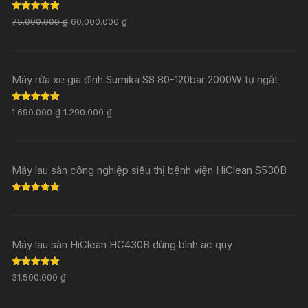
Rated
5.00
75.000.000
₫
60.000.000
₫
out of 5
Máy rửa xe gia đình Sumika S8 80-120bar 2000W tự ngắt
Rated
5.00
1.690.000
₫
1.290.000
₫
out of 5
Máy lau sàn công nghiệp siêu thị bệnh viện HiClean S530B
Rated
5.00
out of 5
Máy lau sàn HiClean HC430B dùng bình ac quy
Rated
5.00
31.500.000
₫
out of 5