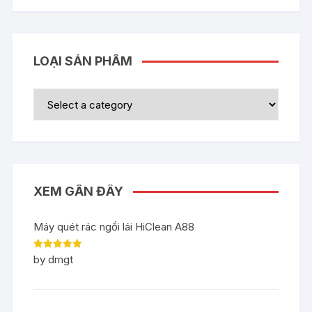
LOẠI SẢN PHẨM
XEM GẦN ĐÂY
Máy quét rác ngồi lái HiClean A88
Rated
5
out
by dmgt
of 5