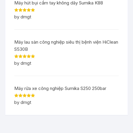
Máy hút bụi cầm tay không dây Sumika K88
Rated
5
out
by dmgt
of 5
Máy lau sàn công nghiệp siêu thị bệnh viện HiClean
S530B
Rated
5
out
by dmgt
of 5
Máy rửa xe công nghiệp Sumika S250 250bar
Rated
5
out
by dmgt
of 5