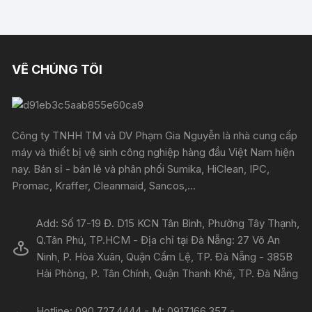
VỀ CHÚNG TÔI
Công ty TNHH TM và DV Phạm Gia Nguyễn là nhà cung cấp
máy và thiết bị vệ sinh công nghiệp hàng đầu Việt Nam hiện
nay. Bán sỉ - bán lẻ và phân phối Sumika, HiClean, IPC,
Promac, Kraffer, Cleanmaid, Sancos,...
Add: Số 17-19 Đ. D15 KCN Tân Bình, Phường Tây Thạnh,
Q.Tân Phú, TP.HCM - Địa chỉ tại Đà Nẵng: 27 Võ An
Ninh, P. Hòa Xuân, Quận Cẩm Lệ, TP. Đà Nẵng - 385B
Hải Phòng, P. Tân Chính, Quận Thanh Khê, TP. Đà Nẵng
Hotline: 090.727.4444 - M: 0917.166.357 -