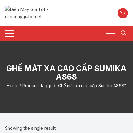
Chuyển
tới
nội
dung
GHẾ MÁT XA CAO CẤP SUMIKA
A868
Home
/ Products tagged “Ghế mát xa cao cấp Sumika A868”
Showing the single result