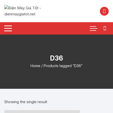
Chuyển
tới
nội
dung
D36
Home
/ Products tagged “D36”
Showing the single result