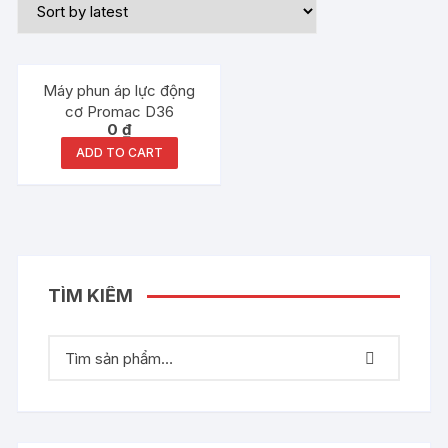
Máy phun áp lực động
cơ Promac D36
0
₫
ADD TO CART
TÌM KIẾM