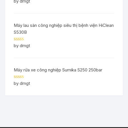
Rated
5
out
by dmgt
of 5
Máy lau sàn công nghiệp siêu thị bệnh viện HiClean
S530B
Rated
5
out
by dmgt
of 5
Máy rửa xe công nghiệp Sumika S250 250bar
Rated
5
out
by dmgt
of 5