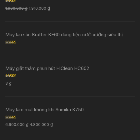
Rated
5.00
1.990.000
₫
1.910.000
₫
out of 5
Máy lau sàn Kraffer KF60 dùng tiệc cưới xưởng siêu thị
Rated
5.00
out of 5
Máy giặt thảm phun hút HiClean HC602
Rated
5.00
3
₫
out of 5
Máy làm mát không khí Sumika K750
Rated
5.00
6.900.000
₫
4.800.000
₫
out of 5