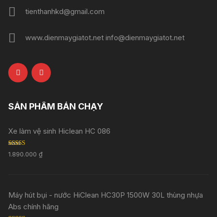
tienthanhkd@gmail.com
www.dienmaygiatot.net info@dienmaygiatot.net
SẢN PHẨM BÁN CHẠY
Xe làm vệ sinh Hiclean HC 086
Rated
5.00
1.890.000
₫
out of 5
Máy hút bụi - nước HiClean HC30P 1500W 30L thùng nhựa
Abs chính hãng