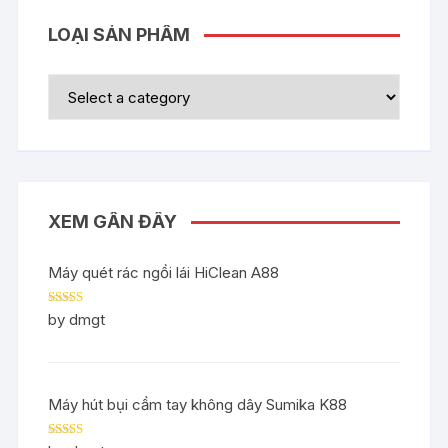
LOẠI SẢN PHẨM
XEM GẦN ĐÂY
Máy quét rác ngồi lái HiClean A88
Rated
5
out
by dmgt
of 5
Máy hút bụi cầm tay không dây Sumika K88