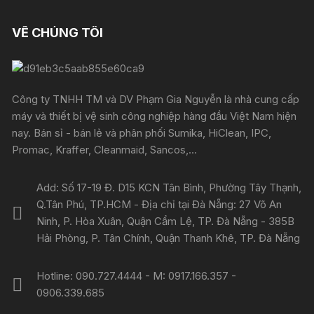
VỀ CHÚNG TÔI
Công ty TNHH TM và DV Phạm Gia Nguyễn là nhà cung cấp
máy và thiết bị vệ sinh công nghiệp hàng đầu Việt Nam hiện
nay. Bán sỉ - bán lẻ và phân phối Sumika, HiClean, IPC,
Promac, Kraffer, Cleanmaid, Sancos,...
Add: Số 17-19 Đ. D15 KCN Tân Bình, Phường Tây Thạnh,
Q.Tân Phú, TP.HCM - Địa chỉ tại Đà Nẵng: 27 Võ An
Ninh, P. Hòa Xuân, Quận Cẩm Lệ, TP. Đà Nẵng - 385B
Hải Phòng, P. Tân Chính, Quận Thanh Khê, TP. Đà Nẵng
Hotline: 090.727.4444 - M: 0917.166.357 -
0906.339.685