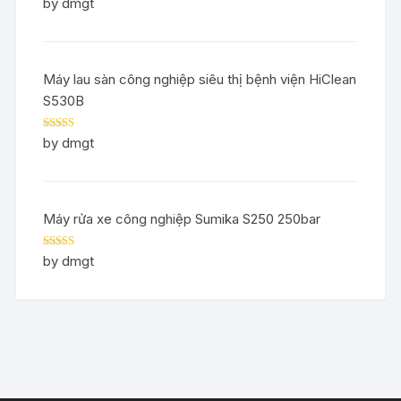
Rated
5
out
by dmgt
of 5
Máy lau sàn công nghiệp siêu thị bệnh viện HiClean
S530B
Rated
5
out
by dmgt
of 5
Máy rửa xe công nghiệp Sumika S250 250bar
Rated
5
out
by dmgt
of 5