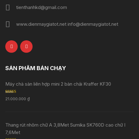
tienthanhkd@gmail.com
www.dienmaygiatot.net info@dienmaygiatot.net
SẢN PHẨM BÁN CHẠY
Máy chà sàn liên hợp mini 2 bàn chải Kraffer KF30
Rated
5.00
21.000.000
₫
out of 5
Thang rút nhôm chữ A 3,8Met Sumika SK760D cao chữ I
7,6Met