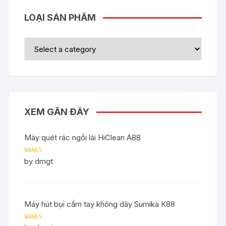
LOẠI SẢN PHẨM
XEM GẦN ĐÂY
Máy quét rác ngồi lái HiClean A88
Rated
5
out
by dmgt
of 5
Máy hút bụi cầm tay không dây Sumika K88