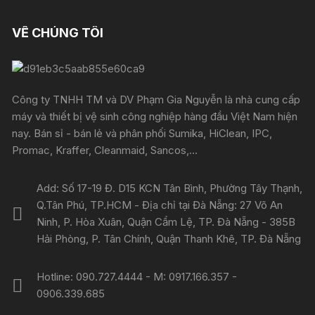
VỀ CHÚNG TÔI
Công ty TNHH TM và DV Phạm Gia Nguyễn là nhà cung cấp
máy và thiết bị vệ sinh công nghiệp hàng đầu Việt Nam hiện
nay. Bán sỉ - bán lẻ và phân phối Sumika, HiClean, IPC,
Promac, Kraffer, Cleanmaid, Sancos,...
Add: Số 17-19 Đ. D15 KCN Tân Bình, Phường Tây Thạnh,
Q.Tân Phú, TP.HCM - Địa chỉ tại Đà Nẵng: 27 Võ An
Ninh, P. Hòa Xuân, Quận Cẩm Lệ, TP. Đà Nẵng - 385B
Hải Phòng, P. Tân Chính, Quận Thanh Khê, TP. Đà Nẵng
Hotline: 090.727.4444 - M: 0917.166.357 -
0906.339.685