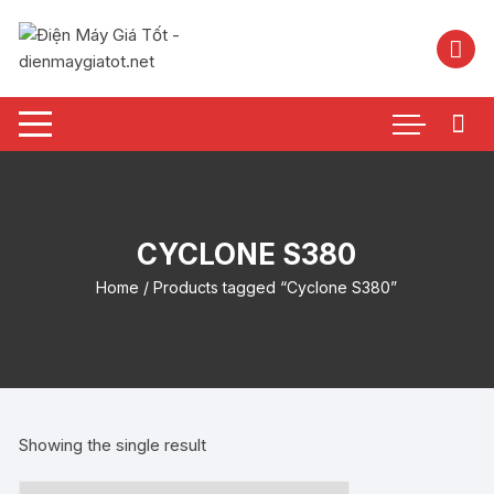
Chuyển
tới
nội
dung
CYCLONE S380
Home
/ Products tagged “Cyclone S380”
Showing the single result