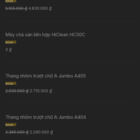
Rated
5.00
5.100.000
₫
4.830.000
₫
out of 5
Máy chà sàn liên hợp HiClean HC50C
Rated
5.00
3
₫
out of 5
Thang nhôm trượt chữ A Jumbo A405
Rated
5.00
2.930.000
₫
2.710.000
₫
out of 5
Thang nhôm trượt chữ A Jumbo A404
Rated
5.00
2.385.000
₫
2.290.000
₫
out of 5