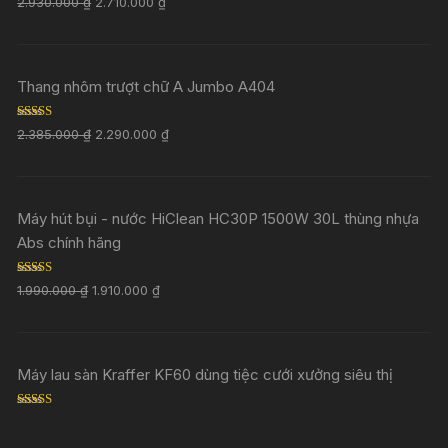
2.930.000
₫
2.710.000
₫
out of 5
Thang nhôm trượt chữ A Jumbo A404
Rated
5.00
2.385.000
₫
2.290.000
₫
out of 5
Máy hút bụi - nước HiClean HC30P 1500W 30L thùng nhựa
Abs chính hãng
Rated
5.00
1.990.000
₫
1.910.000
₫
out of 5
Máy lau sàn Kraffer KF60 dùng tiệc cưới xưởng siêu thị
Rated
5.00
out of 5