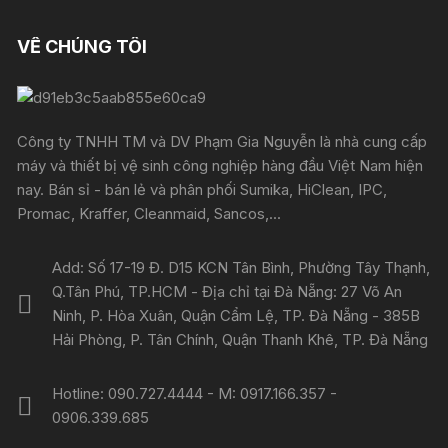
VỀ CHÚNG TÔI
Công ty TNHH TM và DV Phạm Gia Nguyễn là nhà cung cấp
máy và thiết bị vệ sinh công nghiệp hàng đầu Việt Nam hiện
nay. Bán sỉ - bán lẻ và phân phối Sumika, HiClean, IPC,
Promac, Kraffer, Cleanmaid, Sancos,...
Add: Số 17-19 Đ. D15 KCN Tân Bình, Phường Tây Thạnh,
Q.Tân Phú, TP.HCM - Địa chỉ tại Đà Nẵng: 27 Võ An
Ninh, P. Hòa Xuân, Quận Cẩm Lệ, TP. Đà Nẵng - 385B
Hải Phòng, P. Tân Chính, Quận Thanh Khê, TP. Đà Nẵng
Hotline: 090.727.4444 - M: 0917.166.357 -
0906.339.685