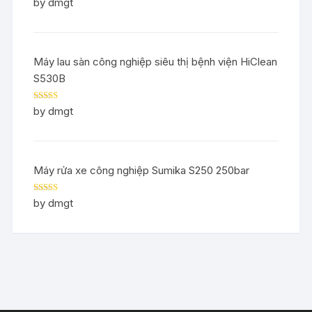
Rated
5
out
by dmgt
of 5
Máy lau sàn công nghiệp siêu thị bệnh viện HiClean
S530B
Rated
5
out
by dmgt
of 5
Máy rửa xe công nghiệp Sumika S250 250bar
Rated
5
out
by dmgt
of 5