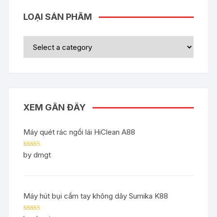
LOẠI SẢN PHẨM
XEM GẦN ĐÂY
Máy quét rác ngồi lái HiClean A88
Rated
5
out
by dmgt
of 5
Máy hút bụi cầm tay không dây Sumika K88