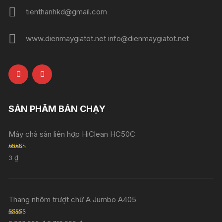
tienthanhkd@gmail.com
www.dienmaygiatot.net info@dienmaygiatot.net
SẢN PHẨM BÁN CHẠY
Máy chà sàn liên hợp HiClean HC50C
Rated
5.00
3
₫
out of 5
Thang nhôm trượt chữ A Jumbo A405
Rated
5.00