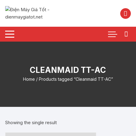
Chuyển
tới
nội
dung
CLEANMAID TT-AC
Home
/ Products tagged “Cleanmaid TT-AC”
Showing the single result