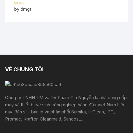
Rated
5
out
by dmgt
of 5
VỀ CHÚNG TÔI
Công ty TNHH TM và DV Phạm Gia Nguyễn là nhà cung cấp
máy và thiết bị vệ sinh công nghiệp hàng đầu Việt Nam hiện
nay. Bán sỉ - bán lẻ và phân phối Sumika, HiClean, IPC,
Promac, Kraffer, Cleanmaid, Sancos,...