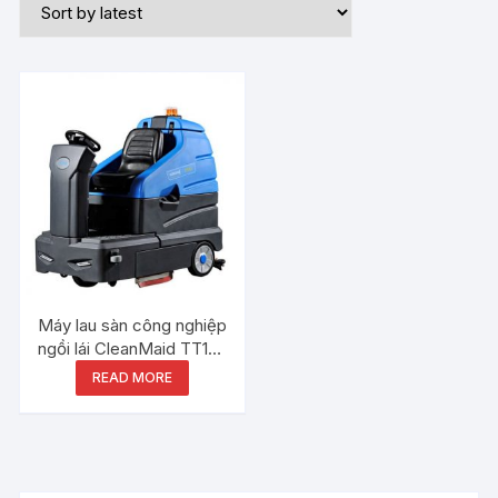
Máy lau sàn công nghiệp
ngồi lái CleanMaid TT160
R160
READ MORE