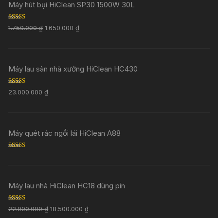
Máy hút bụi HiClean SP30 1500W 30L
Rated
5.00
1.750.000
₫
1.650.000
₫
out of 5
Máy lau sàn nhà xưởng HiClean HC430
Rated
5.00
23.000.000
₫
out of 5
Máy quét rác ngồi lái HiClean A88
Rated
5.00
out of 5
Máy lau nhà HiClean HC18 dùng pin
Rated
5.00
22.000.000
₫
18.500.000
₫
out of 5