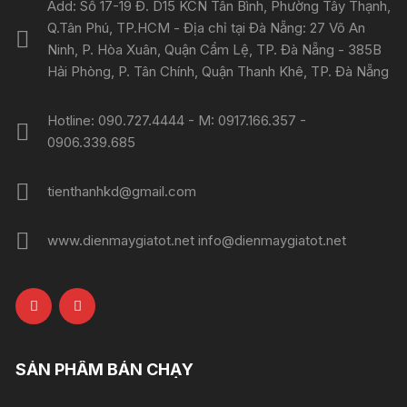
Add: Số 17-19 Đ. D15 KCN Tân Bình, Phường Tây Thạnh,
Q.Tân Phú, TP.HCM - Địa chỉ tại Đà Nẵng: 27 Võ An
Ninh, P. Hòa Xuân, Quận Cẩm Lệ, TP. Đà Nẵng - 385B
Hải Phòng, P. Tân Chính, Quận Thanh Khê, TP. Đà Nẵng
Hotline: 090.727.4444 - M: 0917.166.357 -
0906.339.685
tienthanhkd@gmail.com
www.dienmaygiatot.net info@dienmaygiatot.net
SẢN PHẨM BÁN CHẠY