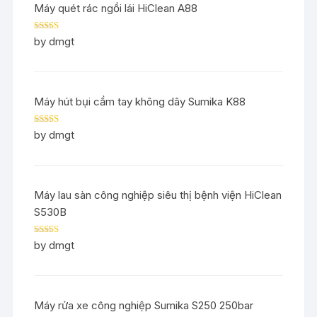
Máy quét rác ngồi lái HiClean A88
Rated
5
out
by dmgt
of 5
Máy hút bụi cầm tay không dây Sumika K88
Rated
5
out
by dmgt
of 5
Máy lau sàn công nghiệp siêu thị bệnh viện HiClean
S530B
Rated
5
out
by dmgt
of 5
Máy rửa xe công nghiệp Sumika S250 250bar