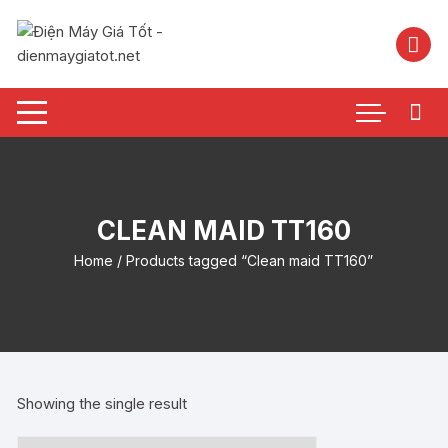
Chuyển
tới
nội
dung
CLEAN MAID TT160
Home
/ Products tagged “Clean maid TT160”
Showing the single result