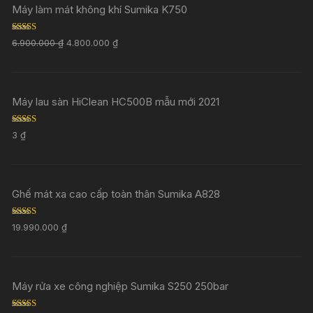
Máy làm mát không khí Sumika K750
Rated
5.00
6.900.000
₫
4.800.000
₫
out of 5
Máy lau sàn HiClean HC500B mẫu mới 2021
Rated
5.00
3
₫
out of 5
Ghế mát xa cao cấp toàn thân Sumika A828
Rated
5.00
19.990.000
₫
out of 5
Máy rửa xe công nghiệp Sumika S250 250bar