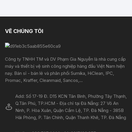
VỀ CHÚNG TÔI
Công ty TNHH TM và DV Phạm Gia Nguyễn là nhà cung cấp
máy và thiết bị vệ sinh công nghiệp hàng đầu Việt Nam hiện
nay. Bán sỉ - bán lẻ và phân phối Sumika, HiClean, IPC,
Promac, Kraffer, Cleanmaid, Sancos,...
Add: Số 17-19 Đ. D15 KCN Tân Bình, Phường Tây Thạnh,
Q.Tân Phú, TP.HCM - Địa chỉ tại Đà Nẵng: 27 Võ An
Ninh, P. Hòa Xuân, Quận Cẩm Lệ, TP. Đà Nẵng - 385B
Hải Phòng, P. Tân Chính, Quận Thanh Khê, TP. Đà Nẵng