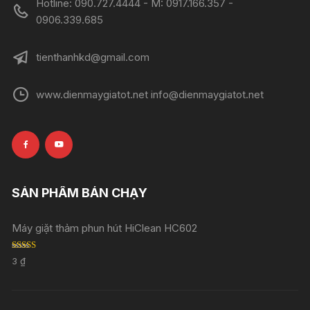
Hotline: 090.727.4444 - M: 0917.166.357 -
0906.339.685
tienthanhkd@gmail.com
www.dienmaygiatot.net info@dienmaygiatot.net
SẢN PHẨM BÁN CHẠY
Máy giặt thảm phun hút HiClean HC602
Rated
5.00
3
₫
out of 5