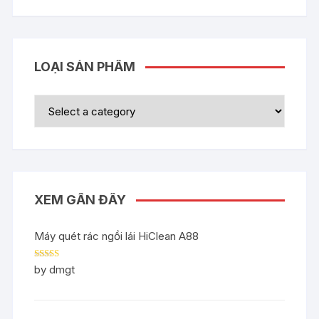
LOẠI SẢN PHẨM
XEM GẦN ĐÂY
Máy quét rác ngồi lái HiClean A88
Rated
5
out
by dmgt
of 5