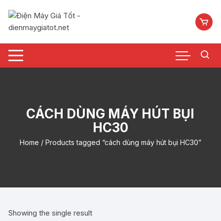
Chuyển
tới
nội
dung
CÁCH DÙNG MÁY HÚT BỤI
HC30
Home
/ Products tagged “cách dùng máy hút bụi HC30”
Showing the single result