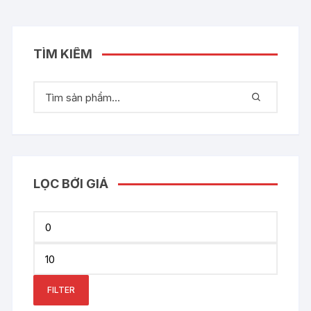
TÌM KIẾM
LỌC BỞI GIÁ
Min
price
Max
price
FILTER