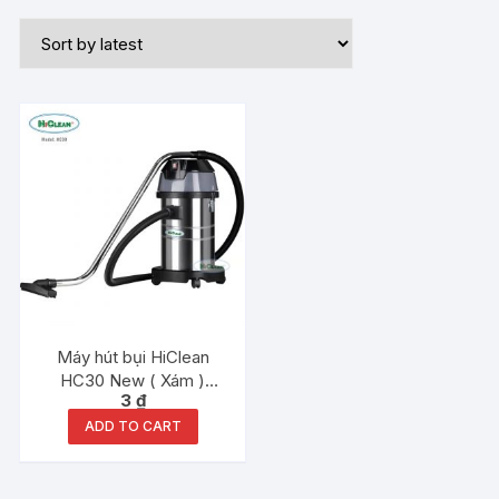
Máy hút bụi HiClean
HC30 New ( Xám )
3
₫
1500W 30Lit chính hãng
ADD TO CART