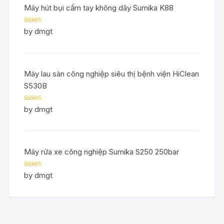
Máy hút bụi cầm tay không dây Sumika K88
Rated
5
out
by dmgt
of 5
Máy lau sàn công nghiệp siêu thị bệnh viện HiClean
S530B
Rated
5
out
by dmgt
of 5
Máy rửa xe công nghiệp Sumika S250 250bar
Rated
5
out
by dmgt
of 5