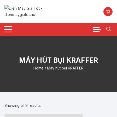
Chuyển
tới
nội
dung
MÁY HÚT BỤI KRAFFER
Home
/ Máy hút bụi KRAFFER
Showing all 9 results