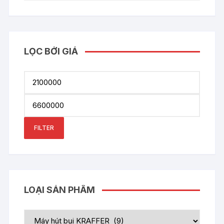
LỌC BỞI GIÁ
Min
price
Max
price
FILTER
LOẠI SẢN PHẨM