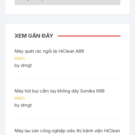
XEM GẦN ĐÂY
Máy quét rác ngồi lái HiClean A88
Rated
5
out
by dmgt
of 5
Máy hút bụi cầm tay không dây Sumika K88
Rated
5
out
by dmgt
of 5
Máy lau sàn công nghiệp siêu thị bệnh viện HiClean