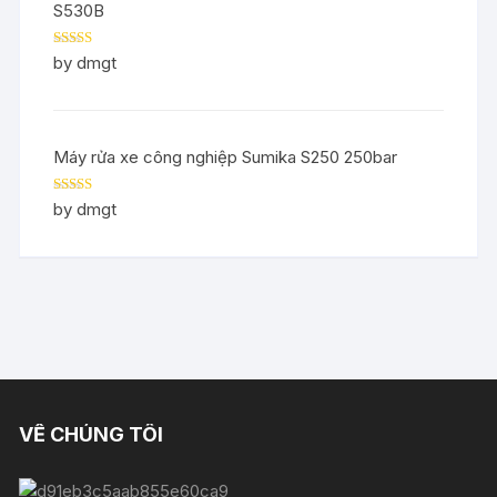
S530B
Rated
5
out
by dmgt
of 5
Máy rửa xe công nghiệp Sumika S250 250bar
Rated
5
out
by dmgt
of 5
VỀ CHÚNG TÔI