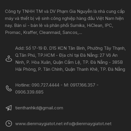
Công ty TNHH TM và DV Phạm Gia Nguyễn là nhà cung cấp
máy và thiết bị vệ sinh công nghiệp hàng đầu Việt Nam hiện
nay. Bán sỉ - bán lẻ và phân phối Sumika, HiClean, IPC,
Promac, Kraffer, Cleanmaid, Sancos,...
Add: Số 17-19 Đ. D15 KCN Tân Bình, Phường Tây Thạnh,
Q.Tân Phú, TP.HCM - Địa chỉ tại Đà Nẵng: 27 Võ An
Ninh, P. Hòa Xuân, Quận Cẩm Lệ, TP. Đà Nẵng - 385B
Hải Phòng, P. Tân Chính, Quận Thanh Khê, TP. Đà Nẵng
Hotline: 090.727.4444 - M: 0917.166.357 -
0906.339.685
tienthanhkd@gmail.com
www.dienmaygiatot.net info@dienmaygiatot.net