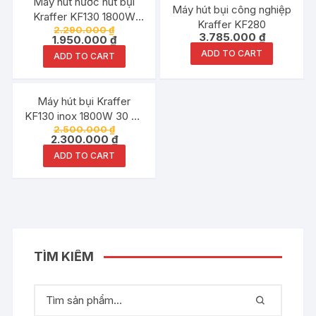
Máy hút nước hút bụi
Máy hút bụi công nghiệp
Kraffer KF130 1800W
Kraffer KF280
2.290.000
₫
30Lit
3.785.000
₫
1.950.000
₫
ADD TO CART
ADD TO CART
Đang ưu đãi!
Máy hút bụi Kraffer
KF130 inox 1800W 30 Lit
2.500.000
₫
chính hãng
2.300.000
₫
ADD TO CART
TÌM KIẾM