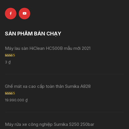
SẢN PHẨM BÁN CHẠY
Máy lau sàn HiClean HC500B mẫu mới 2021
Rated
5.00
3
₫
out of 5
Ghế mát xa cao cấp toàn thân Sumika A828
Rated
5.00
19.990.000
₫
out of 5
Máy rửa xe công nghiệp Sumika S250 250bar