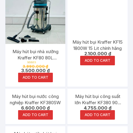
Máy hút bụi Kraffer KF15
1800W 15 Lit chính hãng
Máy hút bụi nhà xưởng
2.100.000
₫
Kraffer KF80 80L
ADD TO CART
3600W
3.990.000
₫
Rated
3.500.000
₫
5.00
out of 5
ADD TO CART
Máy hút bụi nước công
Máy hút bụi công suất
nghiệp Kraffer KF380SW
lớn Kraffer KF380 90L
6.600.000
₫
4.755.000
₫
3800W
ADD TO CART
ADD TO CART
Đang ưu đãi!