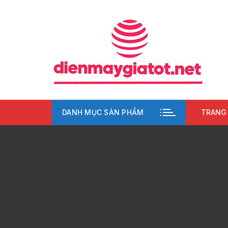
Chuyển
tới
nội
dung
DANH MỤC SẢN PHẨM
TRANG