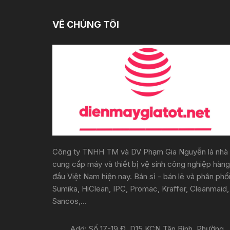
VỀ CHÚNG TÔI
Công ty TNHH TM và DV Phạm Gia Nguyễn là nhà
cung cấp máy và thiết bị vệ sinh công nghiệp hàng
đầu Việt Nam hiện nay. Bán sỉ - bán lẻ và phân phố
Sumika, HiClean, IPC, Promac, Kraffer, Cleanmaid,
Sancos,...
Add: Số 17-19 Đ. D15 KCN Tân Bình, Phường