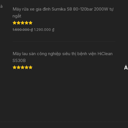
Đà
Máy rửa xe gia đình Sumika S8 80-120bar 2000W tự
ngắt
Rated
5.00
1.690.000
₫
1.290.000
₫
out of 5
Máy lau sàn công nghiệp siêu thị bệnh viện HiClean
S530B
Ả
Rated
5.00
out of 5