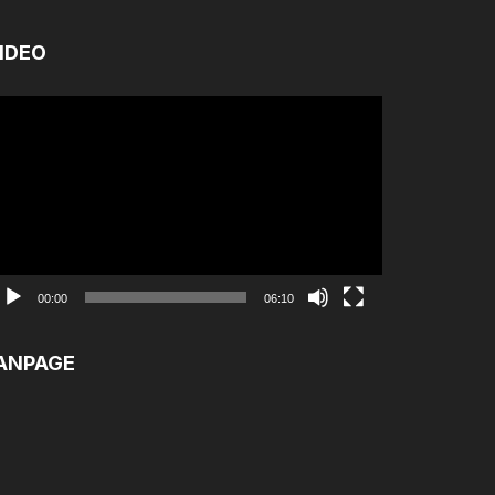
IDEO
ình
ơi
ideo
00:00
06:10
ANPAGE