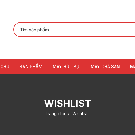
 CHỦ
SẢN PHẨM
MÁY HÚT BỤI
MÁY CHÀ SÀN
M
WISHLIST
Trang chủ
Wishlist