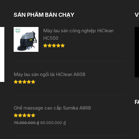
SẢN PHẨM BÁN CHẠY
V
Tr
Máy lau sàn công nghiệp HiClean
ch
HC550
V
Rated
5.00
out of 5
Máy lau sàn ngồi lái HiClean A60B
Rated
5.00
out of 5
F
i
Ghế massage cao cấp Sumika A868
Rated
5.00
75.000.000
₫
60.000.000
₫
out of 5