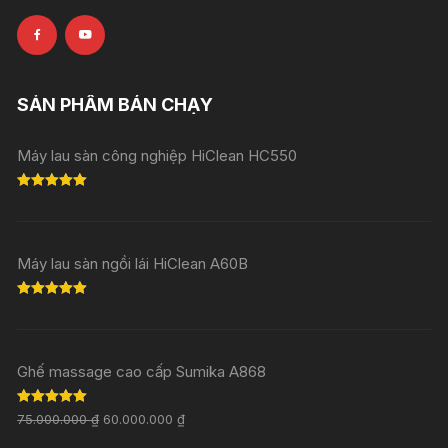
SẢN PHẨM BÁN CHẠY
Máy lau sàn công nghiệp HiClean HC550
Rated
5.00
out of 5
Máy lau sàn ngồi lái HiClean A60B
Rated
5.00
out of 5
Ghế massage cao cấp Sumika A868
Rated
5.00
75.000.000
₫
60.000.000
₫
out of 5