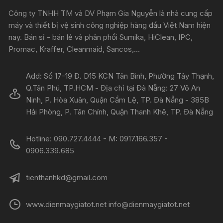
Công ty TNHH TM và DV Phạm Gia Nguyễn là nhà cung cấp
máy và thiết bị vệ sinh công nghiệp hàng đầu Việt Nam hiện
nay. Bán sỉ - bán lẻ và phân phối Sumika, HiClean, IPC,
Promac, Kraffer, Cleanmaid, Sancos,...
Add: Số 17-19 Đ. D15 KCN Tân Bình, Phường Tây Thạnh,
Q.Tân Phú, TP.HCM - Địa chỉ tại Đà Nẵng: 27 Võ An
Ninh, P. Hòa Xuân, Quận Cẩm Lệ, TP. Đà Nẵng - 385B
Hải Phòng, P. Tân Chính, Quận Thanh Khê, TP. Đà Nẵng
Hotline: 090.727.4444 - M: 0917.166.357 -
0906.339.685
tienthanhkd@gmail.com
www.dienmaygiatot.net info@dienmaygiatot.net