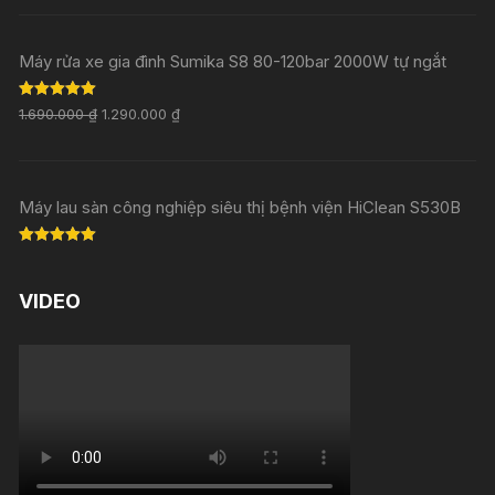
Máy rửa xe gia đình Sumika S8 80-120bar 2000W tự ngắt
Rated
5.00
1.690.000
₫
1.290.000
₫
out of 5
Máy lau sàn công nghiệp siêu thị bệnh viện HiClean S530B
Rated
5.00
out of 5
VIDEO